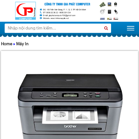
Tìm
Search
Togg
kiếm:
Home
»
Máy In