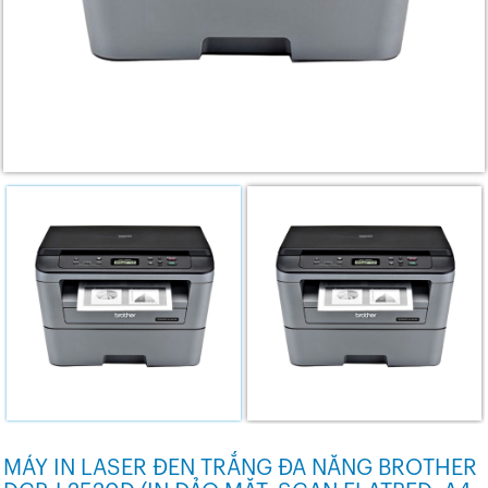
MÁY IN LASER ĐEN TRẮNG ĐA NĂNG BROTHER