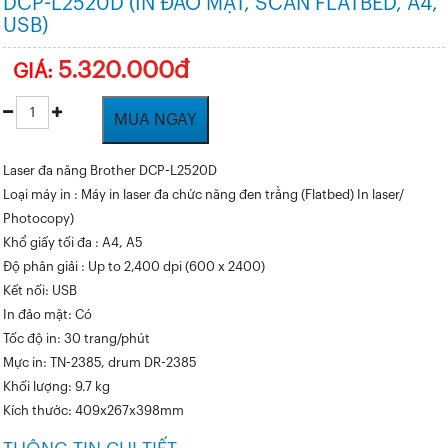
DCP-L2520D (IN ĐẢO MẶT, SCAN FLATBED, A4,
USB)
5.320.000đ
GIÁ:
MUA NGAY
Laser đa năng Brother DCP-L2520D
Loại máy in : Máy in laser đa chức năng đen trằng (Flatbed) In laser/
Photocopy)
Khổ giấy tối đa : A4, A5
Độ phân giải : Up to 2,400 dpi (600 x 2400)
Kết nối: USB
In đảo mặt: Có
Tốc độ in: 30 trang/phút
Mực in: TN-2385, drum DR-2385
Khối lượng: 9.7 kg
Kích thước: 409x267x398mm