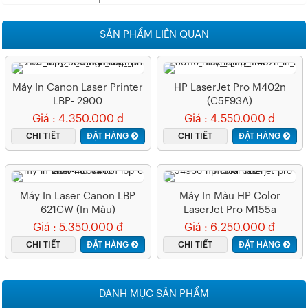
SẢN PHẨM LIÊN QUAN
Máy In Canon Laser Printer
HP LaserJet Pro M402n
LBP- 2900
(C5F93A)
Giá : 4.350.000 đ
Giá : 4.550.000 đ
CHI TIẾT
ĐẶT HÀNG
CHI TIẾT
ĐẶT HÀNG
Máy In Laser Canon LBP
Máy In Màu HP Color
621CW (In Màu)
LaserJet Pro M155a
(7KW48A)
Giá : 5.350.000 đ
Giá : 6.250.000 đ
CHI TIẾT
ĐẶT HÀNG
CHI TIẾT
ĐẶT HÀNG
DANH MỤC SẢN PHẨM