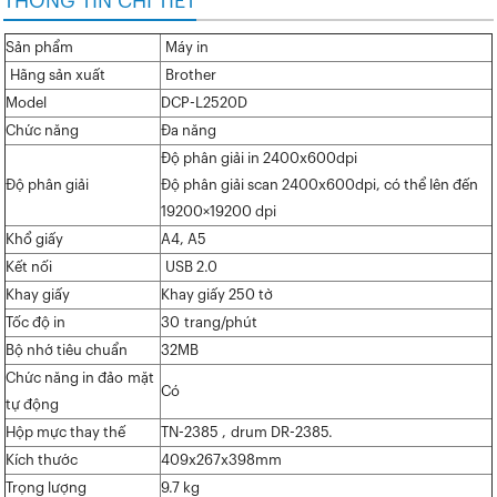
THÔNG TIN CHI TIẾT
Sản phẩm
Máy in
Hãng sản xuất
Brother
Model
DCP-L2520D
Chức năng
Đa năng
Độ phân giải in 2400x600dpi
Độ phân giải
Độ phân giải scan 2400x600dpi, có thể lên đến
19200×19200 dpi
Khổ giấy
A4, A5
Kết nối
USB 2.0
Khay giấy
Khay giấy 250 tờ
Tốc độ in
30 trang/phút
Bộ nhớ tiêu chuẩn
32MB
Chức năng in đảo mặt
Có
tự động
Hộp mực thay thế
TN-2385 , drum DR-2385.
Kích thước
409x267x398mm
Trọng lượng
9.7 kg