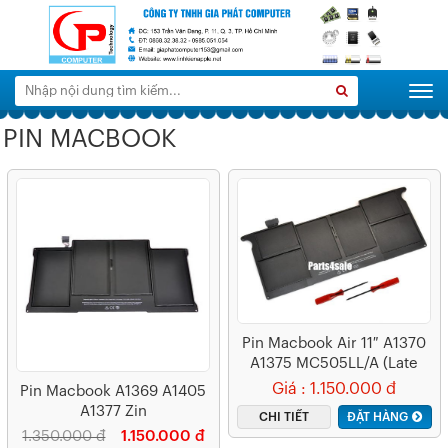
Tìm
Search
Togg
kiếm:
PIN MACBOOK
Pin Macbook Air 11″ A1370
A1375 MC505LL/A (Late
2010) – A1375 (ZIN) – 6
Giá : 1.150.000 đ
Pin Macbook A1369 A1405
CELL
A1377 Zin
CHI TIẾT
ĐẶT HÀNG
1.350.000 đ
1.150.000 đ