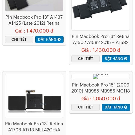
Pin Macbook Pro 13″ A1437
A1425 (Late 2012) Retina
MD212 – A1437 (ZIN) – 6
Giá : 1.470.000 đ
CELL
Pin Macbook Pro 13″ Retina
CHI TIẾT
ĐẶT HÀNG
A1502 A1582 2015 – A1582
(ZIN) – 6 CELL
Giá : 1.430.000 đ
CHI TIẾT
ĐẶT HÀNG
Pin Macbook Pro 15″ (2009
2010) MB985 MB986 MC118
MC372 A1286 A1321 – A1321
Giá : 1.050.000 đ
(ZIN) – 6 CELL
CHI TIẾT
ĐẶT HÀNG
Pin Macbook Pro 13″ Retina
A1708 A1713 MLL42CH/A