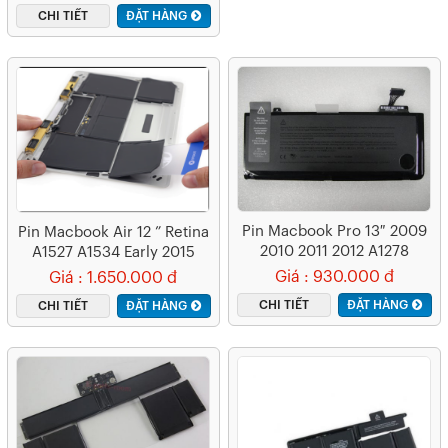
CHI TIẾT
ĐẶT HÀNG
Pin Macbook Pro 13″ 2009
Pin Macbook Air 12 ” Retina
2010 2011 2012 A1278
A1527 A1534 Early 2015
MB990 MB991 MC374
2016 2017
Giá : 930.000 đ
Giá : 1.650.000 đ
MC700 MD101 MD102 –
CHI TIẾT
ĐẶT HÀNG
CHI TIẾT
ĐẶT HÀNG
A1322 (ZIN) – 6 CELL