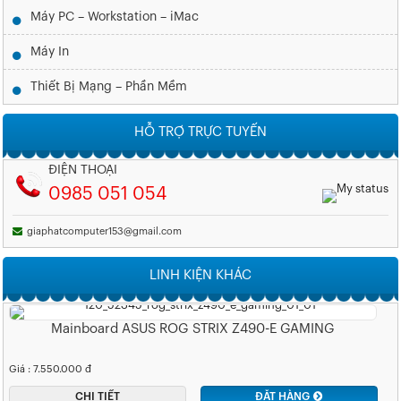
Máy PC – Workstation – iMac
Máy In
Thiết Bị Mạng – Phần Mềm
HỖ TRỢ TRỰC TUYẾN
ĐIỆN THOẠI
0985 051 054
giaphatcomputer153@gmail.com
LINH KIỆN KHÁC
Mainboard ASUS ROG STRIX Z490-E GAMING
Giá : 7.550.000 đ
CHI TIẾT
ĐẶT HÀNG