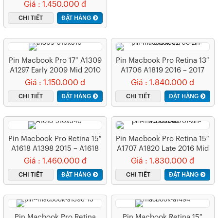
MLUQ2CH/A (Late 2016 Mid
Giá : 1.450.000 đ
2017) – A1708 (ZIN) – 3
CHI TIẾT
ĐẶT HÀNG
CELL
Pin Macbook Pro 17″ A1309
Pin Macbook Pro Retina 13″
A1297 Early 2009 Mid 2010
A1706 A1819 2016 – 2017
– A1309 (ZIN) – 8 CELL
Giá : 1.150.000 đ
Giá : 1.840.000 đ
CHI TIẾT
ĐẶT HÀNG
CHI TIẾT
ĐẶT HÀNG
Pin Macbook Pro Retina 15″
Pin Macbook Pro Retina 15″
A1618 A1398 2015 – A1618
A1707 A1820 Late 2016 Mid
(ZIN) – 6 CELL
2017
Giá : 1.460.000 đ
Giá : 1.830.000 đ
CHI TIẾT
ĐẶT HÀNG
CHI TIẾT
ĐẶT HÀNG
Pin Macbook Pro Retina
Pin Macbook Retina 15″