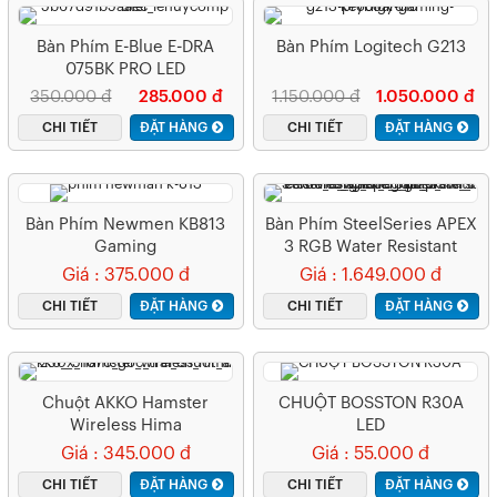
Bàn Phím E-Blue E-DRA
Bàn Phím Logitech G213
075BK PRO LED
350.000 đ
285.000 đ
1.150.000 đ
1.050.000 đ
CHI TIẾT
ĐẶT HÀNG
CHI TIẾT
ĐẶT HÀNG
Bàn Phím Newmen KB813
Bàn Phím SteelSeries APEX
Gaming
3 RGB Water Resistant
Whisper-Quiet Switches
Giá : 375.000 đ
Giá : 1.649.000 đ
Gaming Black
CHI TIẾT
ĐẶT HÀNG
CHI TIẾT
ĐẶT HÀNG
Chuột AKKO Hamster
CHUỘT BOSSTON R30A
Wireless Hima
LED
Giá : 345.000 đ
Giá : 55.000 đ
CHI TIẾT
ĐẶT HÀNG
CHI TIẾT
ĐẶT HÀNG