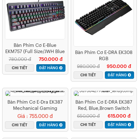
Bàn Phím Cơ E-Blue
EKM757 (Full Size/JWH Blue
Bàn Phím Cơ E-DRA EK308
Switch)
RGB
780.000 đ
750.000 đ
980.000 đ
950.000 đ
CHI TIẾT
ĐẶT HÀNG
CHI TIẾT
ĐẶT HÀNG
Bàn Phím Cơ E-Dra EK387
Bàn Phím Cơ E-DRA EK387
Mechanical Gaming
Red, Blue,Brown Switch
Outemu Red Switch Led
Giá : 755.000 đ
650.000 đ
615.000 đ
RGB
CHI TIẾT
ĐẶT HÀNG
CHI TIẾT
ĐẶT HÀNG