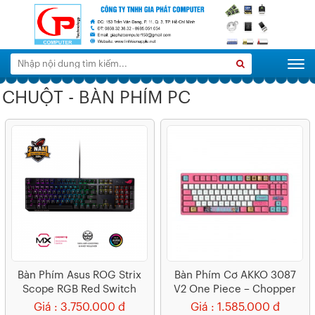
Tìm
Search
Togg
kiếm:
CHUỘT - BÀN PHÍM PC
Bàn Phím Asus ROG Strix
Bàn Phím Cơ AKKO 3087
Scope RGB Red Switch
V2 One Piece – Chopper
(USB/AKKO Blue Switch)
Giá : 3.750.000 đ
Giá : 1.585.000 đ