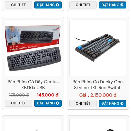
CHI TIẾT
ĐẶT HÀNG
CHI TIẾT
ĐẶT HÀNG
Bàn Phím Có Dây Genius
Bàn Phím Cơ Ducky One
KB110x USB
Skyline TKL Red Switch
175.000 đ
145.000 đ
Giá : 2.150.000 đ
CHI TIẾT
ĐẶT HÀNG
CHI TIẾT
ĐẶT HÀNG