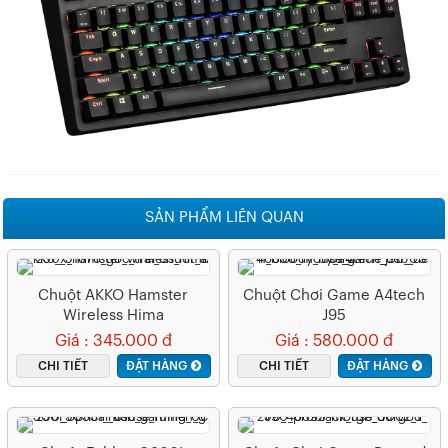
SẢN PHẨM LIÊN QUAN
Chuột AKKO Hamster
Chuột Chơi Game A4tech
Wireless Hima
J95
Giá : 345.000 đ
Giá : 580.000 đ
CHI TIẾT
ĐẶT HÀNG
CHI TIẾT
ĐẶT HÀNG