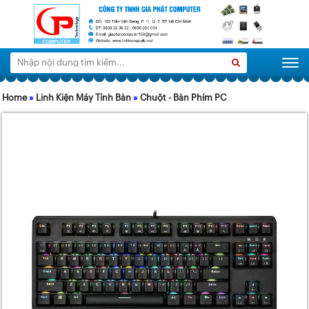
Tìm
Search
Togg
kiếm:
Home
»
Linh Kiện Máy Tính Bàn
»
Chuột - Bàn Phím PC