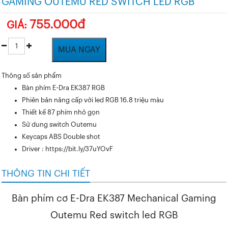
GAMING OUTEMU RED SWITCH LED RGB
755.000đ
GIÁ:
MUA NGAY
Thông số sản phẩm
Bàn phím E-Dra EK387 RGB
Phiên bản nâng cấp với led RGB 16.8 triệu màu
Thiết kế 87 phím nhỏ gọn
Sử dung switch Outemu
Keycaps ABS Double shot
Driver : https://bit.ly/37uYOvF
THÔNG TIN CHI TIẾT
Bàn phím cơ E-Dra EK387 Mechanical Gaming
Outemu Red switch led RGB