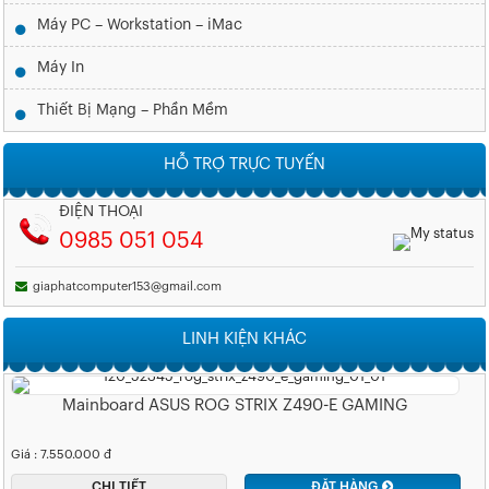
Máy PC – Workstation – iMac
Máy In
Thiết Bị Mạng – Phần Mềm
HỖ TRỢ TRỰC TUYẾN
ĐIỆN THOẠI
0985 051 054
giaphatcomputer153@gmail.com
LINH KIỆN KHÁC
Mainboard ASUS ROG STRIX Z490-E GAMING
Giá : 7.550.000 đ
CHI TIẾT
ĐẶT HÀNG