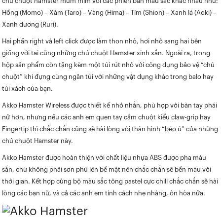
chú chuột hamster mũm mĩm với các phiên bản màu sắc khác nhau như:
Hồng (Momo) – Xám (Taro) – Vàng (Hima) – Tím (Shion) – Xanh lá (Aoki) –
Xanh dương (Ruri).
Hai phần right và left click được làm thon nhỏ, hơi nhô sang hai bên
giống với tai cũng những chú chuột Hamster xinh xắn. Ngoài ra, trong
hộp sản phẩm còn tặng kèm một túi rút nhỏ với công dụng bảo vệ “chú
chuột” khi đựng cùng ngăn túi với những vật dụng khác trong balo hay
túi xách của bạn.
Akko Hamster Wireless được thiết kế nhỏ nhắn, phù hợp với bàn tay phái
nữ hơn, nhưng nếu các anh em quen tay cầm chuột kiểu claw-grip hay
Fingertip thì chắc chắn cũng sẽ hài lòng với thân hình “béo ú” của những
chú chuột Hamster này.
Akko Hamster được hoàn thiện với chất liệu nhựa ABS được pha màu
sẵn, chứ không phải sơn phủ lên bề mặt nên chắc chắn sẽ bền màu với
thời gian. Kết hợp cùng bộ màu sắc tông pastel cực chill chắc chắn sẽ hài
lòng các bạn nữ, và cả các anh em tính cách nhẹ nhàng, ôn hòa nữa.