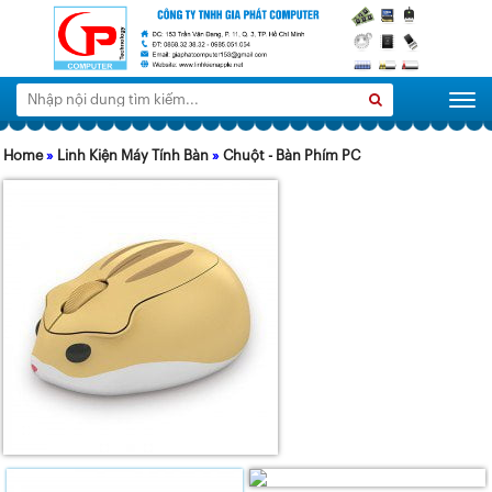
Tìm
Search
Togg
kiếm:
Home
»
Linh Kiện Máy Tính Bàn
»
Chuột - Bàn Phím PC