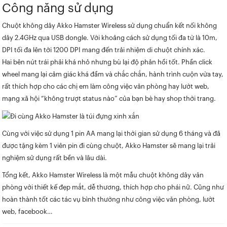
Công năng sử dụng
Chuột không dây Akko Hamster Wireless sử dụng chuẩn kết nối không
dây 2.4GHz qua USB dongle. Với khoảng cách sử dụng tối đa từ là 10m,
DPI tối đa lên tới 1200 DPI mang đến trải nhiệm di chuột chính xác.
Hai bên nút trái phải khá nhỏ nhưng bù lại độ phản hồi tốt. Phần click
wheel mang lại cảm giác khá đầm và chắc chắn, hành trình cuộn vừa tay,
rất thích hợp cho các chị em làm công việc văn phòng hay lướt web,
mạng xã hội “không trượt status nào” của bạn bè hay shop thời trang.
Cùng với việc sử dụng 1 pin AA mang lại thời gian sử dụng 6 tháng và đã
được tặng kèm 1 viên pin đi cùng chuột, Akko Hamster sẽ mang lại trải
nghiệm sử dụng rất bền và lâu dài.
Tổng kết, Akko Hamster Wireless là một mẫu chuột không dây văn
phòng với thiết kế đẹp mắt, dễ thương, thích hợp cho phái nữ. Cũng như
hoàn thành tốt các tác vụ bình thường như công việc văn phòng, lướt
web, facebook…