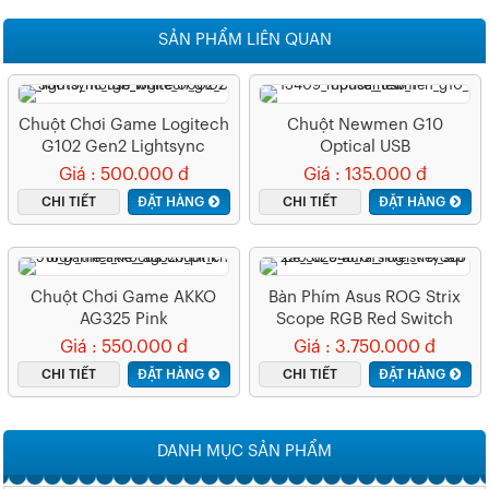
SẢN PHẨM LIÊN QUAN
Chuột Chơi Game Logitech
Chuột Newmen G10
G102 Gen2 Lightsync
Optical USB
White (USB/RGB/Trắng)
Giá : 500.000 đ
Giá : 135.000 đ
CHI TIẾT
ĐẶT HÀNG
CHI TIẾT
ĐẶT HÀNG
Chuột Chơi Game AKKO
Bàn Phím Asus ROG Strix
AG325 Pink
Scope RGB Red Switch
Giá : 550.000 đ
Giá : 3.750.000 đ
CHI TIẾT
ĐẶT HÀNG
CHI TIẾT
ĐẶT HÀNG
DANH MỤC SẢN PHẨM