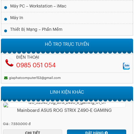
Máy PC – Workstation – iMac
Máy In
Thiết Bị Mạng – Phần Mềm
HỖ TRỢ TRỰC TUYẾN
ĐIỆN THOẠI
0985 051 054
giaphatcomputer153@gmail.com
LINH KIỆN KHÁC
Mainboard ASUS ROG STRIX Z490-E GAMING
Giá : 7.550.000 đ
CHI TIẾT
ĐẶT HÀNG