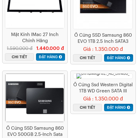
Mặt Kính IMac 27 Inch
Ổ Cứng SSD Samsung 860
Chính Hãng
EVO 1TB 2.5 Inch SATA3
(Đọc 550MB/s – Ghi
1.590.000 đ
1.440.000 đ
Giá : 1.350.000 đ
520MB/s)
CHI TIẾT
ĐẶT HÀNG
CHI TIẾT
ĐẶT HÀNG
Ổ Cứng Ssd Western Digital
1TB WD Green SATA III
Giá : 1.350.000 đ
CHI TIẾT
ĐẶT HÀNG
Ổ Cứng SSD Samsung 860
EVO 500GB 2.5-Inch Sata