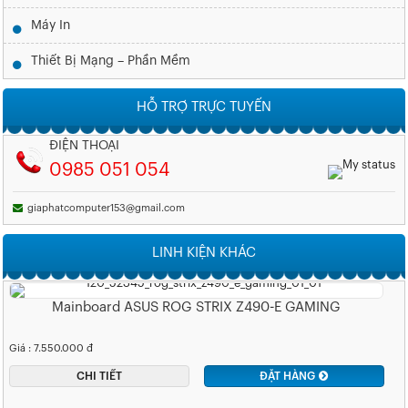
Máy In
Thiết Bị Mạng – Phần Mềm
HỖ TRỢ TRỰC TUYẾN
ĐIỆN THOẠI
0985 051 054
giaphatcomputer153@gmail.com
LINH KIỆN KHÁC
Mainboard ASUS ROG STRIX Z490-E GAMING
Giá : 7.550.000 đ
CHI TIẾT
ĐẶT HÀNG