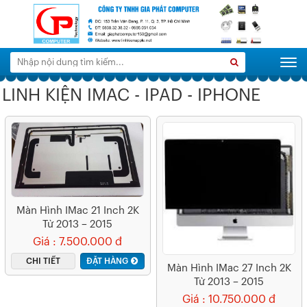
Tìm
Search
Togg
kiếm:
LINH KIỆN IMAC - IPAD - IPHONE
Màn Hình IMac 21 Inch 2K
Từ 2013 – 2015
Giá : 7.500.000 đ
CHI TIẾT
ĐẶT HÀNG
Màn Hình IMac 27 Inch 2K
Từ 2013 – 2015
Giá : 10.750.000 đ