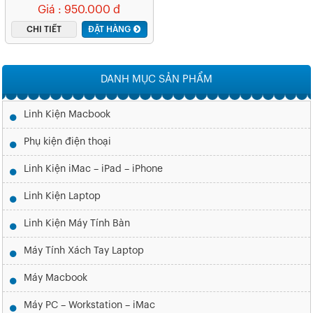
Iii MZ-76E500BW
Giá : 950.000 đ
CHI TIẾT
ĐẶT HÀNG
DANH MỤC SẢN PHẨM
Linh Kiện Macbook
Phụ kiện điện thoại
Linh Kiện iMac – iPad – iPhone
Linh Kiện Laptop
Linh Kiện Máy Tính Bàn
Máy Tính Xách Tay Laptop
Máy Macbook
Máy PC – Workstation – iMac