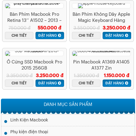
Bàn Phím Macbook Pro
Bàn Phím Không Dây Apple
Retina 13’’ A1502 – 2013 –
Magic Keyboard Hàng
2014 – 2015 – A1502
Chính Hãng
750.000 đ
550.000 đ
3.550.000 đ
3.250.000 đ
CHI TIẾT
ĐẶT HÀNG
CHI TIẾT
ĐẶT HÀNG
Ổ Cứng SSD Macbook Pro
Pin Macbook A1369 A1405
2015 256GB
A1377 Zin
3.350.000 đ
3.250.000 đ
1.350.000 đ
1.150.000 đ
CHI TIẾT
ĐẶT HÀNG
CHI TIẾT
ĐẶT HÀNG
DANH MỤC SẢN PHẨM
Linh Kiện Macbook
Phụ kiện điện thoại