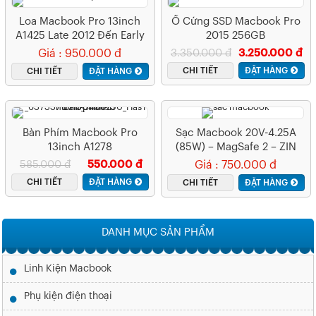
Loa Macbook Pro 13inch
Ổ Cứng SSD Macbook Pro
A1425 Late 2012 Đến Early
2015 256GB
2013
Giá : 950.000 đ
3.350.000 đ
3.250.000 đ
CHI TIẾT
ĐẶT HÀNG
CHI TIẾT
ĐẶT HÀNG
Bàn Phím Macbook Pro
Sạc Macbook 20V-4.25A
13inch A1278
(85W) – MagSafe 2 – ZIN
585.000 đ
550.000 đ
Giá : 750.000 đ
CHI TIẾT
ĐẶT HÀNG
CHI TIẾT
ĐẶT HÀNG
DANH MỤC SẢN PHẨM
Linh Kiện Macbook
Phụ kiện điện thoại