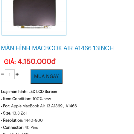
MÀN HÌNH MACBOOK AIR A1466 13INCH
4.150.000đ
GIÁ:
MUA NGAY
Loại màn hình: LED LCD Screen
•
Item Condition:
100% new
•
For:
Apple MacBook Air 13 A1369 ; A1466
•
Size:
13.3 Zoll
•
Resolution:
1440×900
•
Connector:
40 Pins