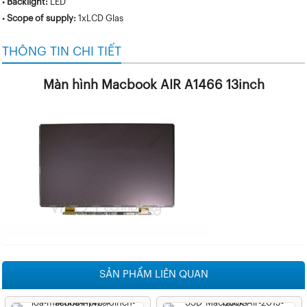
•
Backlight:
LED
•
Scope of supply:
1xLCD Glas
THÔNG TIN CHI TIẾT
Màn hình Macbook AIR A1466 13inch
SẢN PHẨM LIÊN QUAN