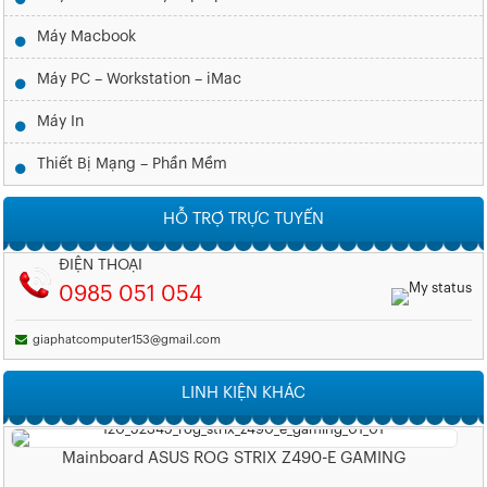
Máy Macbook
Máy PC – Workstation – iMac
Máy In
Thiết Bị Mạng – Phần Mềm
HỖ TRỢ TRỰC TUYẾN
ĐIỆN THOẠI
0985 051 054
giaphatcomputer153@gmail.com
LINH KIỆN KHÁC
Mainboard ASUS ROG STRIX Z490-E GAMING