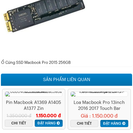
Ổ Cứng SSD Macbook Pro 2015 256GB
SẢN PHẨM LIÊN QUAN
Pin Macbook A1369 A1405
Loa Macbook Pro 13inch
A1377 Zin
2016 2017 Touch Bar
1.350.000 đ
1.150.000 đ
Giá : 1.150.000 đ
CHI TIẾT
ĐẶT HÀNG
CHI TIẾT
ĐẶT HÀNG