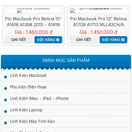
Pin Macbook Pro Retina 15″
Pin Macbook Pro 13″ Retina
A1618 A1398 2015 – A1618
A1708 A1713 MLL42CH/A
(ZIN) – 6 CELL
MLUQ2CH/A (Late 2016 Mid
Giá : 1.460.000 đ
Giá : 1.450.000 đ
2017) – A1708 (ZIN) – 3
CHI TIẾT
ĐẶT HÀNG
CHI TIẾT
ĐẶT HÀNG
CELL
DANH MỤC SẢN PHẨM
Linh Kiện Macbook
Phụ kiện điện thoại
Linh Kiện iMac – iPad – iPhone
Linh Kiện Laptop
Linh Kiện Máy Tính Bàn