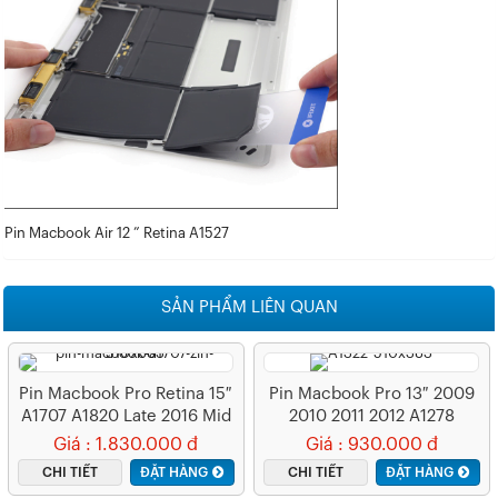
Pin Macbook Air 12 ” Retina A1527
SẢN PHẨM LIÊN QUAN
Pin Macbook Pro Retina 15″
Pin Macbook Pro 13″ 2009
A1707 A1820 Late 2016 Mid
2010 2011 2012 A1278
2017
MB990 MB991 MC374
Giá : 1.830.000 đ
Giá : 930.000 đ
MC700 MD101 MD102 –
CHI TIẾT
ĐẶT HÀNG
CHI TIẾT
ĐẶT HÀNG
A1322 (ZIN) – 6 CELL