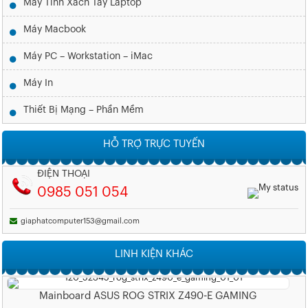
Máy Tính Xách Tay Laptop
Máy Macbook
Máy PC – Workstation – iMac
Máy In
Thiết Bị Mạng – Phần Mềm
HỖ TRỢ TRỰC TUYẾN
ĐIỆN THOẠI
0985 051 054
giaphatcomputer153@gmail.com
LINH KIỆN KHÁC
Mainboard ASUS ROG STRIX Z490-E GAMING