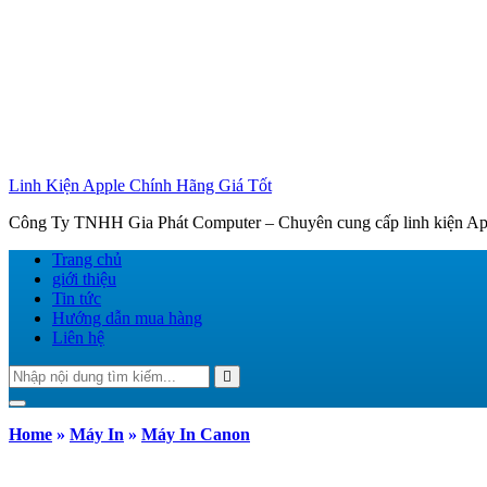
Linh Kiện Apple Chính Hãng Giá Tốt
Công Ty TNHH Gia Phát Computer – Chuyên cung cấp linh kiện Appl
Trang chủ
giới thiệu
Tin tức
Hướng dẫn mua hàng
Liên hệ
Tìm
Search
kiếm:
Toggle navigation
Home
»
Máy In
»
Máy In Canon