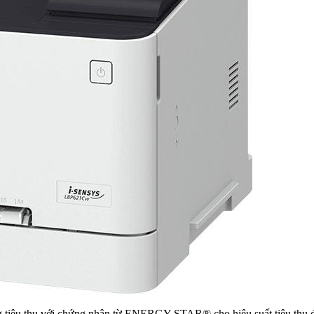
ăng tiêu thụ với chứng nhận từ ENERGY STAR® cho hiệu suất tiêu thụ