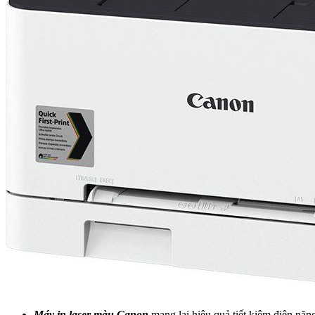
Máy in laser màu Canon
mang lại hiệu quả tiết kiệm điện n