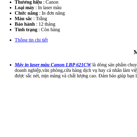
Thương hiệu
: Canon
Loại máy
: In laser màu
Chức năng
: In đơn năng
Màu sắc
: Trắng
Bảo hành
: 12 tháng
Tình trạng
: Còn hàng
Thông tin chi tiết
M
Máy in laser màu Canon LBP 621CW
là dòng sản phẩm chuyê
doanh nghiệp,văn phòng,cửa hàng dịch vụ hay cá nhân làm việc 
được sắc nét, mịn màng và chất lượng cao. Đảm bảo giúp bạn l