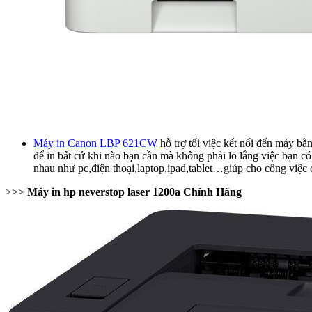
Máy in Canon LBP 621CW
hỗ trợ tối việc kết nối đến máy b
để in bất cứ khi nào bạn cần mà không phải lo lắng việc bạn c
nhau như pc,điện thoại,laptop,ipad,tablet…giúp cho công việc
>>>
Máy in hp neverstop laser 1200a Chính Hãng