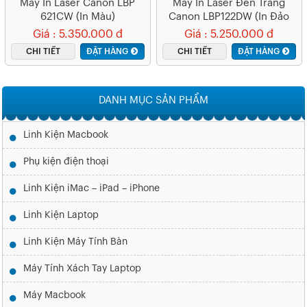
Máy In Laser Canon LBP
Máy In Laser Đen Trắng
621CW (In Màu)
Canon LBP122DW (In Đảo
Mặt| A4| A5| USB| LAN|
Giá : 5.350.000 đ
Giá : 5.250.000 đ
WIFI)
CHI TIẾT
ĐẶT HÀNG
CHI TIẾT
ĐẶT HÀNG
DANH MỤC SẢN PHẨM
Linh Kiện Macbook
Phụ kiện điện thoại
Linh Kiện iMac – iPad – iPhone
Linh Kiện Laptop
Linh Kiện Máy Tính Bàn
Máy Tính Xách Tay Laptop
Máy Macbook