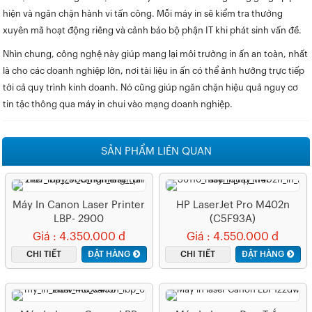
hiện và ngăn chặn hành vi tấn công. Mỗi máy in sẽ kiểm tra thường
xuyên mã hoạt động riêng và cảnh báo bộ phận IT khi phát sinh vấn đề.
Nhìn chung, công nghệ này giúp mang lại môi trường in ấn an toàn, nhất
là cho các doanh nghiệp lớn, nơi tài liệu in ấn có thể ảnh hưởng trực tiếp
tới cả quy trình kinh doanh. Nó cũng giúp ngăn chặn hiệu quả nguy cơ
tin tặc thông qua máy in chui vào mạng doanh nghiệp.
SẢN PHẨM LIÊN QUAN
Máy In Canon Laser Printer
HP LaserJet Pro M402n
LBP- 2900
(C5F93A)
Giá : 4.350.000 đ
Giá : 4.550.000 đ
CHI TIẾT
ĐẶT HÀNG
CHI TIẾT
ĐẶT HÀNG