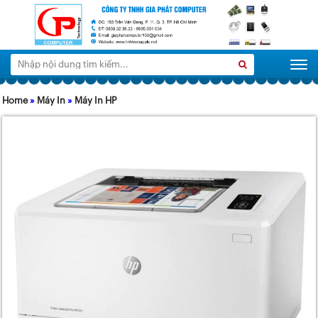
Tìm
Search
Togg
kiếm:
Home
»
Máy In
»
Máy In HP