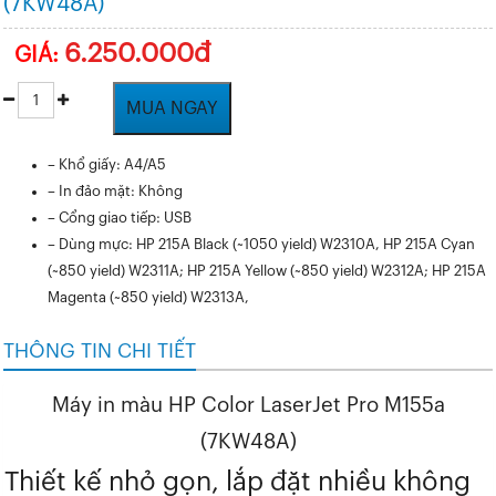
(7KW48A)
6.250.000đ
GIÁ:
MUA NGAY
– Khổ giấy: A4/A5
– In đảo mặt: Không
– Cổng giao tiếp: USB
– Dùng mực: HP 215A Black (~1050 yield) W2310A, HP 215A Cyan
(~850 yield) W2311A; HP 215A Yellow (~850 yield) W2312A; HP 215A
Magenta (~850 yield) W2313A,
THÔNG TIN CHI TIẾT
Máy in màu HP Color LaserJet Pro M155a
(7KW48A)
Thiết kế nhỏ gọn, lắp đặt nhiều không