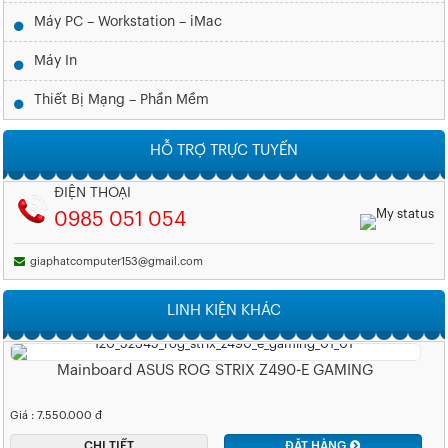
Máy PC – Workstation – iMac
Máy In
Thiết Bị Mạng – Phần Mềm
HỖ TRỢ TRỰC TUYẾN
ĐIỆN THOẠI
0985 051 054
giaphatcomputer153@gmail.com
LINH KIỆN KHÁC
Mainboard ASUS ROG STRIX Z490-E GAMING
Giá : 7.550.000 đ
CHI TIẾT
ĐẶT HÀNG