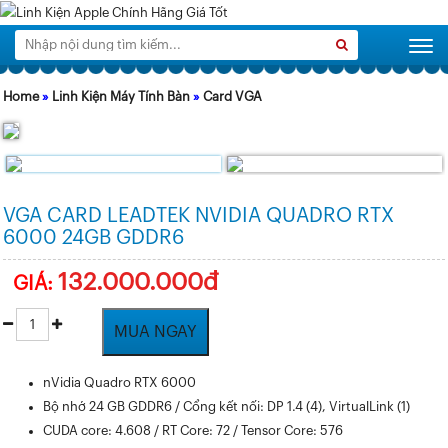
Tìm
Search
Togg
kiếm:
Home
»
Linh Kiện Máy Tính Bàn
»
Card VGA
VGA CARD LEADTEK NVIDIA QUADRO RTX
6000 24GB GDDR6
132.000.000đ
GIÁ:
MUA NGAY
nVidia Quadro RTX 6000
Bộ nhớ 24 GB GDDR6 / Cổng kết nối: DP 1.4 (4), VirtualLink (1)
CUDA core: 4.608 / RT Core: 72 / Tensor Core: 576