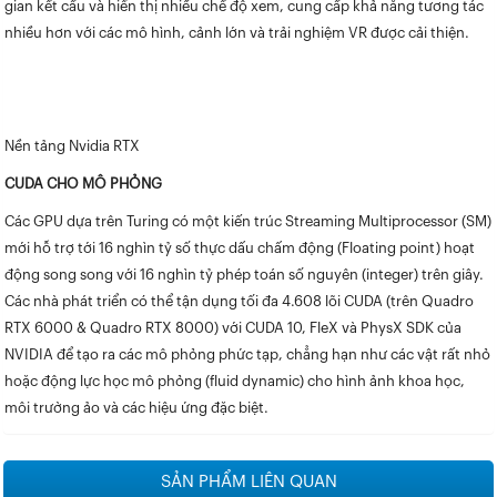
gian kết cấu và hiển thị nhiều chế độ xem, cung cấp khả năng tương tác
nhiều hơn với các mô hình, cảnh lớn và trải nghiệm VR được cải thiện.
Nền tảng Nvidia RTX
CUDA CHO MÔ PHỎNG
Các GPU dựa trên Turing có một kiến trúc Streaming Multiprocessor (SM)
mới hỗ trợ tới 16 nghìn tỷ số thực dấu chấm động (Floating point) hoạt
động song song với 16 nghìn tỷ phép toán số nguyên (integer) trên giây.
Các nhà phát triển có thể tận dụng tối đa 4.608 lõi CUDA (trên Quadro
RTX 6000 & Quadro RTX 8000) với CUDA 10, FleX và PhysX SDK của
NVIDIA để tạo ra các mô phỏng phức tạp, chẳng hạn như các vật rất nhỏ
hoặc động lực học mô phỏng (fluid dynamic) cho hình ảnh khoa học,
môi trường ảo và các hiệu ứng đặc biệt.
SẢN PHẨM LIÊN QUAN