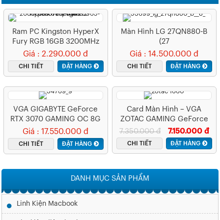
Ram PC Kingston HyperX
Màn Hình LG 27QN880-B
Fury RGB 16GB 3200MHz
(27
DDR4 (Kit 2x8GB)
Inch/2K/IPS/75Hz/5ms/350
Giá : 2.290.000 đ
Giá : 14.500.000 đ
HX432C16FB3AK2/16
Nits/HDMI+DP+TypeC)
CHI TIẾT
ĐẶT HÀNG
CHI TIẾT
ĐẶT HÀNG
VGA GIGABYTE GeForce
Card Màn Hình – VGA
RTX 3070 GAMING OC 8G
ZOTAC GAMING GeForce
(GV-N3070GAMING OC-
GTX 1660 Ti AMP 6GB
Giá : 17.550.000 đ
7.350.000 đ
7.150.000 đ
8GD)
GDDR6
CHI TIẾT
ĐẶT HÀNG
CHI TIẾT
ĐẶT HÀNG
DANH MỤC SẢN PHẨM
Linh Kiện Macbook