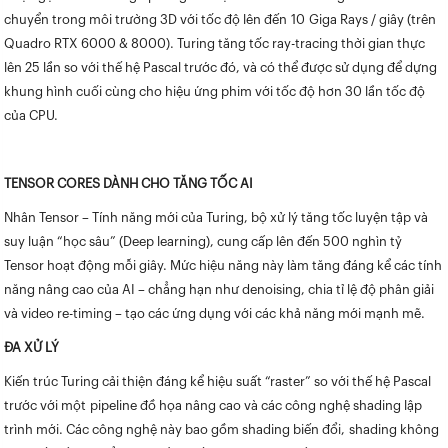
chuyển trong môi trường 3D với tốc độ lên đến 10 Giga Rays / giây (trên
Quadro RTX 6000 & 8000). Turing tăng tốc ray-tracing thời gian thực
lên 25 lần so với thế hệ Pascal trước đó, và có thể được sử dụng để dựng
khung hình cuối cùng cho hiệu ứng phim với tốc độ hơn 30 lần tốc độ
của CPU.
TENSOR CORES DÀNH CHO TĂNG TỐC AI
Nhân Tensor – Tính năng mới của Turing, bộ xử lý tăng tốc luyện tập và
suy luận “học sâu” (Deep learning), cung cấp lên đến 500 nghìn tỷ
Tensor hoạt động mỗi giây. Mức hiệu năng này làm tăng đáng kể các tính
năng nâng cao của AI – chẳng hạn như denoising, chia tỉ lệ độ phân giải
và video re-timing – tạo các ứng dụng với các khả năng mới mạnh mẽ.
ĐA XỬ LÝ
Kiến trúc Turing cải thiện đáng kể hiệu suất “raster” so với thế hệ Pascal
trước với một pipeline đồ họa nâng cao và các công nghệ shading lập
trình mới. Các công nghệ này bao gồm shading biến đổi, shading không