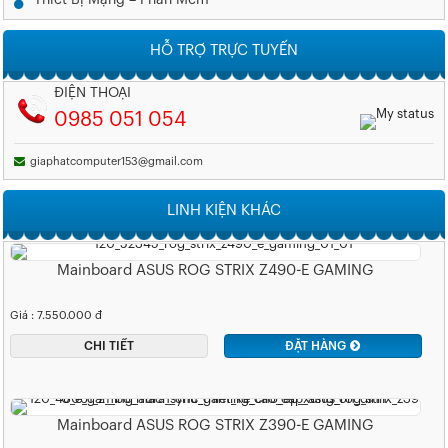
Thiết Bị Mạng – Phần Mềm
HỖ TRỢ TRỰC TUYẾN
ĐIỆN THOẠI
0985 051 054
giaphatcomputer153@gmail.com
LINH KIỆN KHÁC
Mainboard ASUS ROG STRIX Z490-E GAMING
Giá : 7.550.000 đ
CHI TIẾT
ĐẶT HÀNG
Mainboard ASUS ROG STRIX Z390-E GAMING