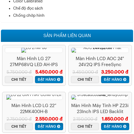
Color Calibrated
Chế độ đọc sách
Chống chớp hình
SẢN PHẨM LIÊN QUAN
Màn Hình LG 27′
Màn Hình LCD AOC 24″
27MP68VQ LED AH-IPS
24V2Q IPS FreeSync
UltraSlim Borderless 75Hz
5.750.000 đ
5.450.000 đ
3.450.000 đ
3.250.000 đ
CHI TIẾT
ĐẶT HÀNG
CHI TIẾT
ĐẶT HÀNG
Màn Hình LCD LG 22”
Màn Hình Máy Tính HP Z23i
22MK400H-B
23Inch IPS LED Backlit
2.750.000 đ
2.550.000 đ
2.150.000 đ
1.850.000 đ
CHI TIẾT
ĐẶT HÀNG
CHI TIẾT
ĐẶT HÀNG