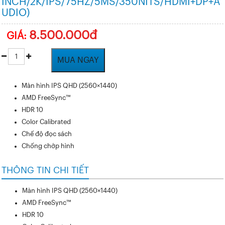
INCH/2K/IPS/75HZ/5MS/350NITS/HDMI+DP+A
UDIO)
8.500.000đ
GIÁ:
MUA NGAY
Màn hình IPS QHD (2560×1440)
AMD FreeSync™
HDR 10
Color Calibrated
Chế độ đọc sách
Chống chớp hình
THÔNG TIN CHI TIẾT
Màn hình IPS QHD (2560×1440)
AMD FreeSync™
HDR 10