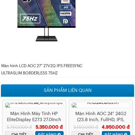
Màn hình LCD AOC 27″ 27V2Q IPS FREESYNC
ULTRASLIM BORDERLESS 75HZ
SẢN PHẨM LIÊN QUAN
Màn Hình Máy Tính HP
Màn Hình AOC 24″ 24G2
EliteDisplay E273 27.0Inch
(23.8 Inch, FullHD, IPS,
IPS (1FH50AA)
144Hz,1ms, HDMI+DP+VGA)
5.750.000 đ
5.350.000 đ
5.150.000 đ
4.950.000 đ
CHI TIẾT
ĐẶT HÀNG
CHI TIẾT
ĐẶT HÀNG