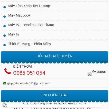
Máy Tính Xách Tay Laptop
Máy Macbook
Máy PC – Workstation – iMac
Máy In
Thiết Bị Mạng – Phần Mềm
HỖ TRỢ TRỰC TUYẾN
ĐIỆN THOẠI
0985 051 054
giaphatcomputer153@gmail.com
LINH KIỆN KHÁC