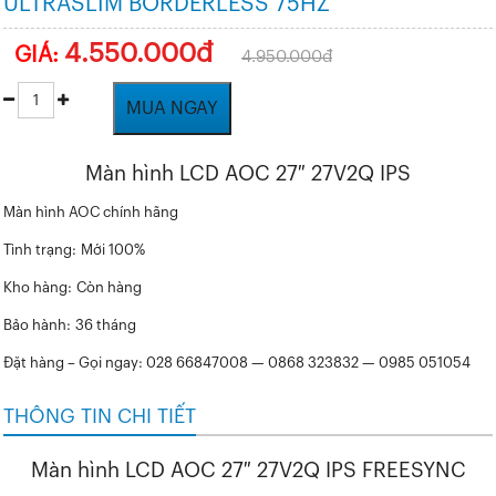
ULTRASLIM BORDERLESS 75HZ
4.550.000đ
GIÁ:
4.950.000đ
MUA NGAY
Màn hình LCD AOC 27″ 27V2Q IPS
Màn hình AOC chính hãng
Tình trạng:
Mới 100%
Kho hàng:
Còn hàng
Bảo hành:
36 tháng
Đặt hàng – Gọi ngay: 028 66847008 — 0868 323832 — 0985 051054
THÔNG TIN CHI TIẾT
Màn hình LCD AOC 27″ 27V2Q IPS FREESYNC