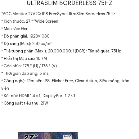
ULTRASLIM BORDERLESS 75HZ
“AOC Monitor 27V2Q IPS FreeSync UltraSlim Borderless 75Hz
* Kích thước: 27 “”Wide Screen
* Màu săc: Đen
* Độ phân giải: 1920×1080
* Độ sáng (Max): 250 cd/m²
* Tỉ lệ tương phản (Max.): 20,000,000:1 (DCR)* Tần số quét: 75Hz
* Hiển thị Màu sắc: 16.7M
* Góc nhìn: 178 ° (H) / 178 ° (V)
* Thời gian đáp ứng: 5 ms;
* Công nghệ: Tấm nền IPS, Flicker Free, Clear Vision, Siêu mỏng, tràn
viền
* Kết nối: HDMI 1.4 × 1, DisplayPort 1.2 × 1
* Công suất tiêu thụ: 21W