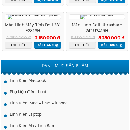
Màn Hình Máy Tính Dell 23″
Màn Hình Dell Ultrasharp
E2316H
24″ U2419H
(1920×1080/IPS/60Hz/8ms)
2.250.000 đ
2.150.000 đ
5.450.000 đ
5.250.000 đ
CHI TIẾT
ĐẶT HÀNG
CHI TIẾT
ĐẶT HÀNG
DANH MỤC SẢN PHẨM
Linh Kiện Macbook
Phụ kiện điện thoại
Linh Kiện iMac – iPad – iPhone
Linh Kiện Laptop
Linh Kiện Máy Tính Bàn