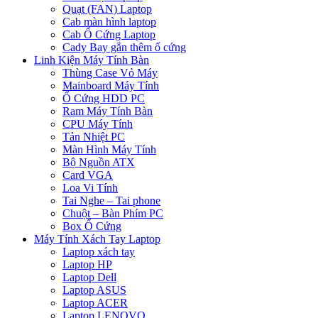
Quạt (FAN) Laptop
Cab màn hình laptop
Cab Ổ Cứng Laptop
Cady Bay gắn thêm ổ cứng
Linh Kiện Máy Tính Bàn
Thùng Case Vỏ Máy
Mainboard Máy Tính
Ổ Cứng HDD PC
Ram Máy Tính Bàn
CPU Máy Tính
Tản Nhiệt PC
Màn Hình Máy Tính
Bộ Nguồn ATX
Card VGA
Loa Vi Tính
Tai Nghe – Tai phone
Chuột – Bàn Phím PC
Box Ổ Cứng
Máy Tính Xách Tay Laptop
Laptop xách tay
Laptop HP
Laptop Dell
Laptop ASUS
Laptop ACER
Laptop LENOVO