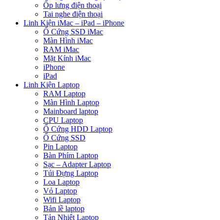
Ốp lưng điện thoại
Tai nghe điện thoại
Linh Kiện iMac – iPad – iPhone
Ổ Cứng SSD iMac
Màn Hình iMac
RAM iMac
Mặt Kính iMac
iPhone
iPad
Linh Kiện Laptop
RAM Laptop
Màn Hình Laptop
Mainboard laptop
CPU Laptop
Ổ Cứng HDD Laptop
Ổ Cứng SSD
Pin Laptop
Bàn Phím Laptop
Sạc – Adapter Laptop
Túi Đựng Laptop
Loa Laptop
Vỏ Laptop
Wifi Laptop
Bản lề laptop
Tản Nhiệt Laptop