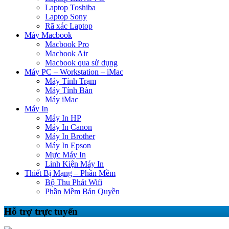
Laptop Toshiba
Laptop Sony
Rã xác Laptop
Máy Macbook
Macbook Pro
Macbook Air
Macbook qua sử dụng
Máy PC – Workstation – iMac
Máy Tính Trạm
Máy Tính Bàn
Máy iMac
Máy In
Máy In HP
Máy In Canon
Máy In Brother
Máy In Epson
Mực Máy In
Linh Kiện Máy In
Thiết Bị Mạng – Phần Mềm
Bộ Thu Phát Wifi
Phần Mềm Bản Quyền
Hỗ trợ trực tuyến