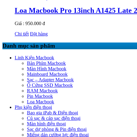
Loa Macbook Pro 13inch A1425 Late 2
Giá : 950.000 đ
Chi tiết
Đặt hàng
Danh mục sản phẩm
Linh Kiện Macbook
Bàn Phím Macbook
Màn Hình Macbook
Mainboard Macbook
Sạc – Adapter Macbook
Ổ Cứng SSD Macbook
RAM Macbook
Pin Macbook
Loa Macbook
Phụ kiện điện thoại
Bao gia iPab & Điện thoại
Củ sạc & cáp sạc điện thoại
Màn hình điện thoại
Sạc dự phòng & Pin điện thoại
Miếng dán cường lực điện thoai