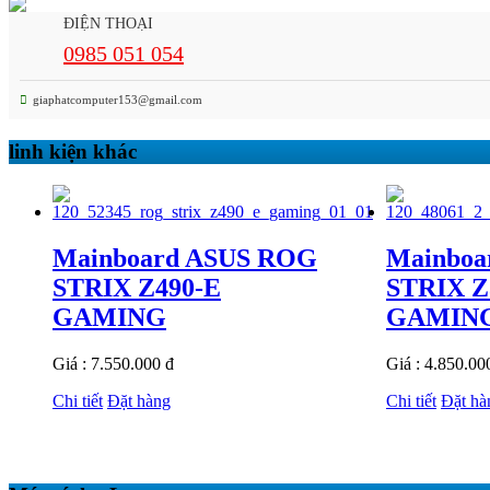
ĐIỆN THOẠI
0985 051 054
giaphatcomputer153@gmail.com
linh kiện khác
Mainboard ASUS ROG
Mainboa
STRIX Z490-E
STRIX Z
GAMING
GAMIN
Giá : 7.550.000 đ
Giá : 4.850.00
Chi tiết
Đặt hàng
Chi tiết
Đặt hà