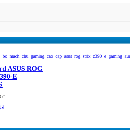
rd ASUS ROG
390-E
G
0 đ
ng