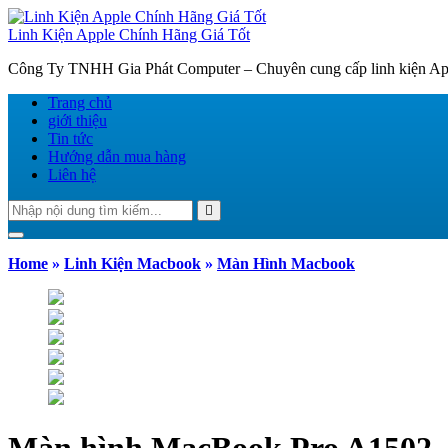
Linh Kiện Apple Chính Hãng Giá Tốt
Công Ty TNHH Gia Phát Computer – Chuyên cung cấp linh kiện Appl
Trang chủ
giới thiệu
Tin tức
Hướng dẫn mua hàng
Liên hệ
Tìm
Search
kiếm:
Toggle navigation
Home
»
Linh Kiện Macbook
»
Màn Hình Macbook