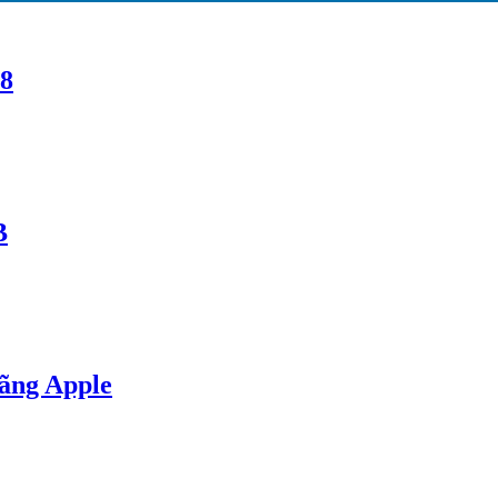
78
B
ãng Apple