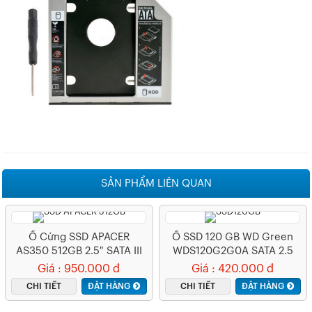
SẢN PHẨM LIÊN QUAN
Ổ Cứng SSD APACER
Ổ SSD 120 GB WD Green
AS350 512GB 2.5″ SATA III
WDS120G2G0A SATA 2.5
Inch
Giá : 950.000 đ
Giá : 420.000 đ
CHI TIẾT
ĐẶT HÀNG
CHI TIẾT
ĐẶT HÀNG