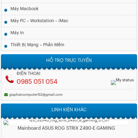
Máy Macbook
Máy PC – Workstation – iMac
Máy In
Thiết Bị Mạng – Phần Mềm
HỖ TRỢ TRỰC TUYẾN
ĐIỆN THOẠI
0985 051 054
giaphatcomputer153@gmail.com
LINH KIỆN KHÁC
Mainboard ASUS ROG STRIX Z490-E GAMING