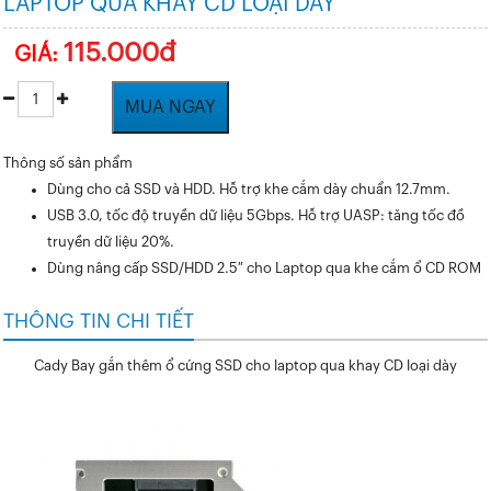
LAPTOP QUA KHAY CD LOẠI DÀY
115.000đ
GIÁ:
MUA NGAY
Thông số sản phẩm
Dùng cho cả SSD và HDD. Hỗ trợ khe cắm dày chuẩn 12.7mm.
USB 3.0, tốc độ truyền dữ liệu 5Gbps. Hỗ trợ UASP: tăng tốc đồ
truyền dữ liệu 20%.
Dùng nâng cấp SSD/HDD 2.5″ cho Laptop qua khe cắm ổ CD ROM
THÔNG TIN CHI TIẾT
Cady Bay gắn thêm ổ cứng SSD cho laptop qua khay CD loại dày