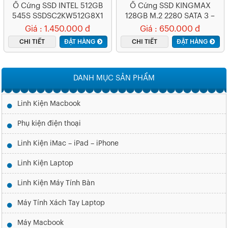
Ổ Cứng SSD INTEL 512GB
Ổ Cứng SSD KINGMAX
545S SSDSC2KW512G8X1
128GB M.2 2280 SATA 3 –
SA3080
Giá : 1.450.000 đ
Giá : 650.000 đ
CHI TIẾT
ĐẶT HÀNG
CHI TIẾT
ĐẶT HÀNG
DANH MỤC SẢN PHẨM
Linh Kiện Macbook
Phụ kiện điện thoại
Linh Kiện iMac – iPad – iPhone
Linh Kiện Laptop
Linh Kiện Máy Tính Bàn
Máy Tính Xách Tay Laptop
Máy Macbook