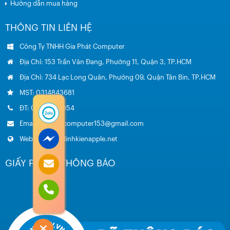
Hướng dẫn mua hàng
THÔNG TIN LIÊN HỆ
Công Ty TNHH Gia Phát Computer
Địa Chỉ: 153 Trần Văn Đang, Phường 11, Quận 3, TP.HCM
Địa Chỉ: 734 Lạc Long Quân, Phường 09, Quận Tân Bin, TP.HCM
MST: 0314843681
ĐT: 0985.051.054
Email: giaphatcomputer153@gmail.com
Website: www.linhkienapple.net
GIẤY PHÉP – THÔNG BÁO