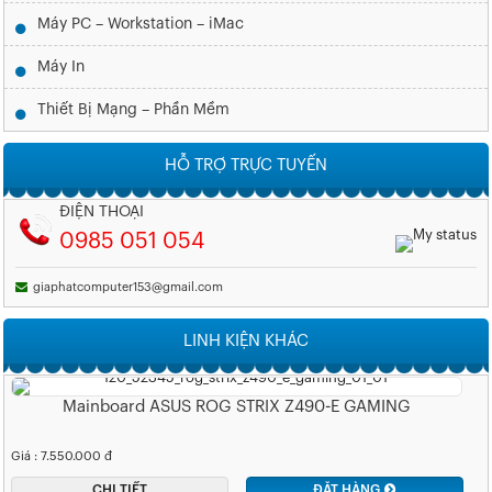
Máy PC – Workstation – iMac
Máy In
Thiết Bị Mạng – Phần Mềm
HỖ TRỢ TRỰC TUYẾN
ĐIỆN THOẠI
0985 051 054
giaphatcomputer153@gmail.com
LINH KIỆN KHÁC
Mainboard ASUS ROG STRIX Z490-E GAMING
Giá : 7.550.000 đ
CHI TIẾT
ĐẶT HÀNG