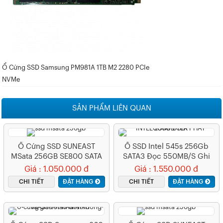
Ổ Cứng SSD Samsung PM981A 1TB M2 2280 PCIe
NVMe
SẢN PHẨM LIÊN QUAN
Ổ Cứng SSD SUNEAST
Ổ SSD Intel 545s 256Gb
MSata 256GB SE800 SATA
SATA3 Đọc 550MB/s Ghi
III
500MB/s
Giá : 1.050.000 đ
Giá : 1.550.000 đ
CHI TIẾT
ĐẶT HÀNG
CHI TIẾT
ĐẶT HÀNG