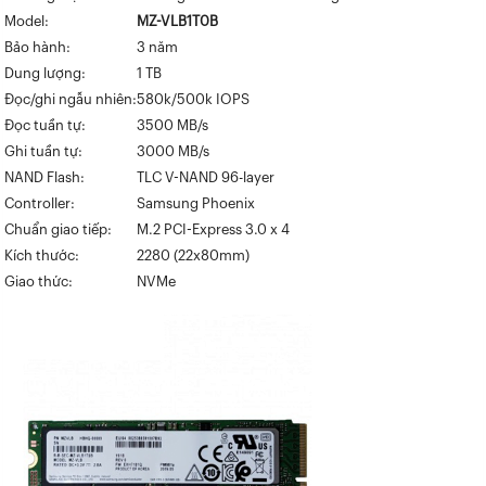
Model:
MZ-VLB1T0B
Bảo hành:
3 năm
Dung lượng:
1 TB
Đọc/ghi ngẫu nhiên:
580k/500k IOPS
Đọc tuần tự:
3500 MB/s
Ghi tuần tự:
3000 MB/s
NAND Flash:
TLC V-NAND 96-layer
Controller:
Samsung Phoenix
Chuẩn giao tiếp:
M.2 PCI-Express 3.0 x 4
Kích thước:
2280 (22x80mm)
Giao thức:
NVMe