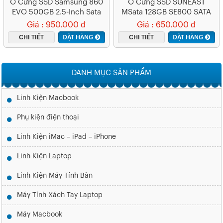
Ổ Cứng SSD Samsung 860
Ổ Cứng SSD SUNEAST
EVO 500GB 2.5-Inch Sata
MSata 128GB SE800 SATA
Iii MZ-76E500BW
III
Giá : 950.000 đ
Giá : 650.000 đ
CHI TIẾT
ĐẶT HÀNG
CHI TIẾT
ĐẶT HÀNG
DANH MỤC SẢN PHẨM
Linh Kiện Macbook
Phụ kiện điện thoại
Linh Kiện iMac – iPad – iPhone
Linh Kiện Laptop
Linh Kiện Máy Tính Bàn
Máy Tính Xách Tay Laptop
Máy Macbook