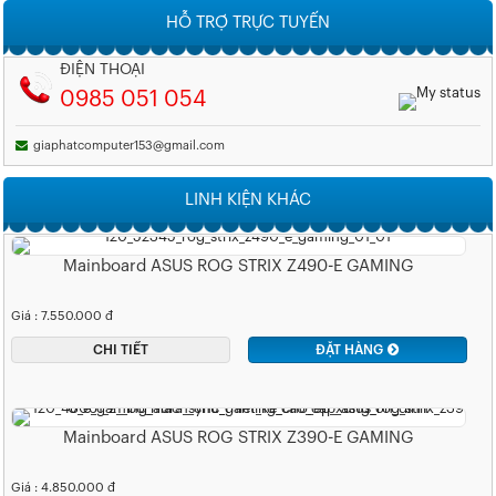
HỖ TRỢ TRỰC TUYẾN
ĐIỆN THOẠI
0985 051 054
giaphatcomputer153@gmail.com
LINH KIỆN KHÁC
Mainboard ASUS ROG STRIX Z490-E GAMING
Giá : 7.550.000 đ
CHI TIẾT
ĐẶT HÀNG
Mainboard ASUS ROG STRIX Z390-E GAMING
Giá : 4.850.000 đ