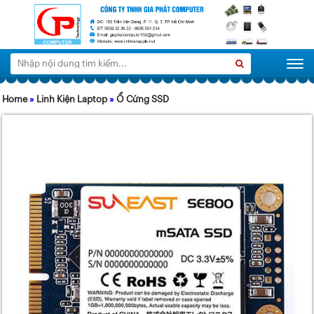
Tìm
Search
Togg
kiếm:
Home
»
Linh Kiện Laptop
»
Ổ Cứng SSD