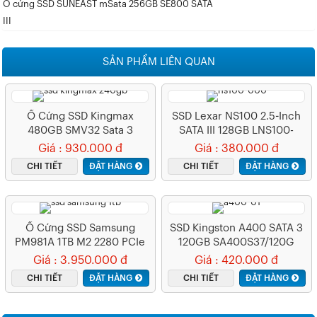
Ổ cứng SSD SUNEAST mSata 256GB SE800 SATA
III
SẢN PHẨM LIÊN QUAN
Ổ Cứng SSD Kingmax
SSD Lexar NS100 2.5-Inch
480GB SMV32 Sata 3
SATA III 128GB LNS100-
128RB
Giá : 930.000 đ
Giá : 380.000 đ
CHI TIẾT
ĐẶT HÀNG
CHI TIẾT
ĐẶT HÀNG
Ổ Cứng SSD Samsung
SSD Kingston A400 SATA 3
PM981A 1TB M2 2280 PCIe
120GB SA400S37/120G
NVMe
Giá : 3.950.000 đ
Giá : 420.000 đ
CHI TIẾT
ĐẶT HÀNG
CHI TIẾT
ĐẶT HÀNG