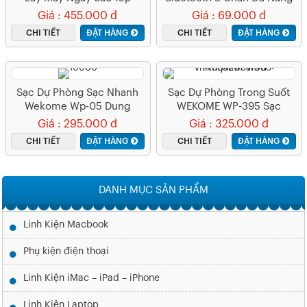
Q07
Giá : 455.000 đ
Giá : 69.000 đ
CHI TIẾT
ĐẶT HÀNG
CHI TIẾT
ĐẶT HÀNG
Sạc Dự Phòng Sạc Nhanh
Sạc Dự Phòng Trong Suốt
Wekome Wp-05 Dung
WEKOME WP-395 Sạc
Lượng 10.000Ah – Màn
Nhanh 22.5w Thiết Kế Bền
Giá : 295.000 đ
Giá : 325.000 đ
Hình Hiển Thị LED
Đẹp
CHI TIẾT
ĐẶT HÀNG
CHI TIẾT
ĐẶT HÀNG
DANH MỤC SẢN PHẨM
Linh Kiện Macbook
Phụ kiện điện thoại
Linh Kiện iMac – iPad – iPhone
Linh Kiện Laptop