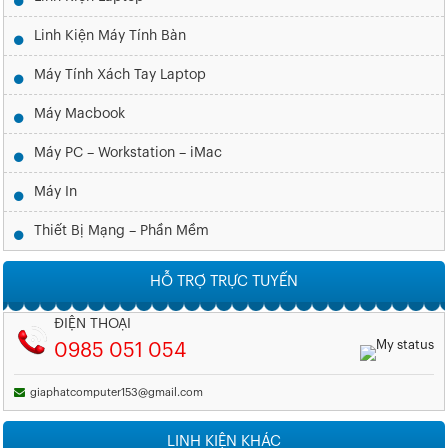
Linh Kiện Máy Tính Bàn
Máy Tính Xách Tay Laptop
Máy Macbook
Máy PC – Workstation – iMac
Máy In
Thiết Bị Mạng – Phần Mềm
HỖ TRỢ TRỰC TUYẾN
ĐIỆN THOẠI
0985 051 054
giaphatcomputer153@gmail.com
LINH KIỆN KHÁC