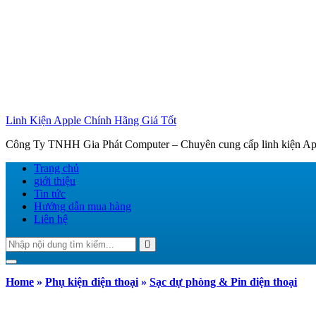
Linh Kiện Apple Chính Hãng Giá Tốt
Công Ty TNHH Gia Phát Computer – Chuyên cung cấp linh kiện Appl
Trang chủ
giới thiệu
Tin tức
Hướng dẫn mua hàng
Liên hệ
Tìm
Search
kiếm:
Toggle navigation
Home
»
Phụ kiện điện thoại
»
Sạc dự phòng & Pin điện thoại