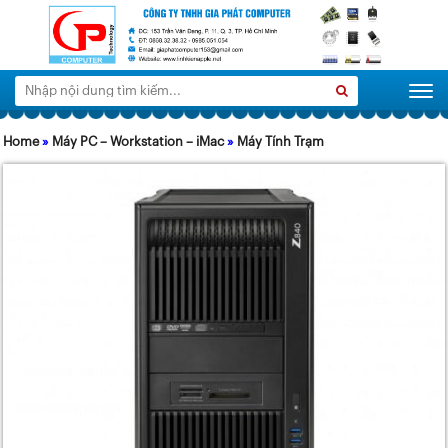
Tìm
Search
Togg
kiếm:
Home
»
Máy PC – Workstation – iMac
»
Máy Tính Trạm