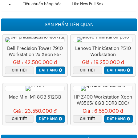
Tiêu chuẩn hàng hóa
Like New Full Box
SẢN PHẨM LIÊN QUAN
Dell Precision Tower 7910
Lenovo ThinkStation P510
Workstation 2x Xeon E5-
Workstation
2680v3/ 64GB DDR4 ECC/
Giá : 42.500.000 đ
Giá : 19.250.000 đ
512G SSD Nvme + 1TB HDD
CHI TIẾT
ĐẶT HÀNG
CHI TIẾT
ĐẶT HÀNG
/NVIDIA Quadro M4000 8G
FULL BOX
Mac Mini M1 8GB 512GB
HP Z400 Workstation Xeon
W3565/ 8GB DDR3 ECC/
HDD 500G/ NVIDIA Quadro
Giá : 23.550.000 đ
Giá : 6.550.000 đ
2000 1G FULL BOX
CHI TIẾT
ĐẶT HÀNG
CHI TIẾT
ĐẶT HÀNG