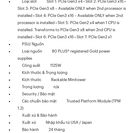
Loại slot
Slot 1: PCIe Gen3 x4 • Slot 2: PCIe Gen3 x16 •
Slot 3: PCIe Gen3 x8 – Available ONLY when 2nd processor is
installed • Slot 4: PCIe Gen3 x16 – Available ONLY when 2nd
processor is installed • Slot 5: PCIe Gen2 x4 when 1 CPU is
installed. Transforms to PCIe Gen3 x8 when 2nd CPU is
installed • Slot 6: PCIe Gen3 x16 • Slot 7: PCIe Gen2 x1
PSU/ Nguồn
Loại nguồn
80 PLUS® registered Gold power
supplies
Công suất
1125W
Kích thước & Trọng lượng
Kích thước
Rackable Minitower
Trọng lượng
n/a
Security / Bảo mật
Các chuẩn bảo mật
Trusted Platform Module (TPM
1.2)
Xuất xứ & Bảo hành
Xuất xứ
Nhập khẩu từ USA / Japan
Bảo hành
24 tháng