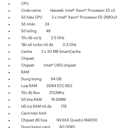
CPU
Code name
Haswell, Intel® Xeon® Processor E5 v3
Số hiệu CPU
2 x Intel® Xeon® Processor E5-2680v3
Số nhân
24
Số luồng
48
Tốc độ xử lý
2.5 GHz
Tần số turbo tối đa
3.3 GHz
Cache
2 x 30 MB SmartCache
Chipset
Chipset
Intel® C612 chipset
RAM
Dung lượng
64 GB
Loại RAM
DDR4 ECC REG
Tốc độ Bus
2133Mhz
Số khe RAM
16 DIMM
Hỗ trợ RAM tối đa
1TB
Card màn hình
Chipset đồ họa
NVIDIA Quadro M4000
Dung lượng card
8G DDR5