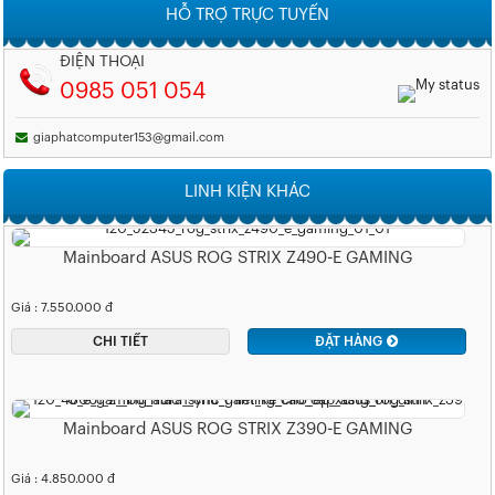
HỖ TRỢ TRỰC TUYẾN
ĐIỆN THOẠI
0985 051 054
giaphatcomputer153@gmail.com
LINH KIỆN KHÁC
Mainboard ASUS ROG STRIX Z490-E GAMING
Giá : 7.550.000 đ
CHI TIẾT
ĐẶT HÀNG
Mainboard ASUS ROG STRIX Z390-E GAMING
Giá : 4.850.000 đ