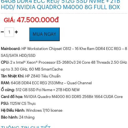
64GB DDR4 ECC REG/ 512G SSD NVME + 2TB
HDD/ NVIDIA QUADRO M4000 8G FULL BOX
47.500.000đ
GIÁ:
MUA NGAY
Mainboard:
HP Workstation Chipset C612 – 16 Khe Ram DDR4 ECC REG – 8
SAS/SATA HDD/SSD
CPU:
2 x Intel® Xeon® Processor E5-2680v3 24 Core 48 Threads 2.50 GHz
up to 3.30 GHz, 60 MB SmartCache
Tản Nhiệt Khí:
HP Z840 Tiêu Chuẩn
RAM:
64GB DDR4 ECC REG 2133Mhz – Quad Channel
Ổ cứng:
512 GB SSD Pci Nvme + 2TB HDD NEW
Card đồ họa:
NVIDIA Quadro M4000 8G DDR5 256Bit 1664 CUDA Core
PSU:
1125W CS Thực
Hệ Điều Hành:
Windows 7/10 license
Bảo hành:
24 tháng