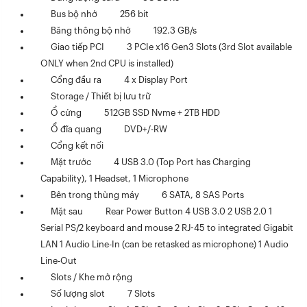
Bus bộ nhớ
256 bit
Băng thông bộ nhớ
192.3 GB/s
Giao tiếp PCI
3 PCIe x16 Gen3 Slots (3rd Slot available
ONLY when 2nd CPU is installed)
Cổng đầu ra
4 x Display Port
Storage / Thiết bị lưu trữ
Ổ cứng
512GB SSD Nvme + 2TB HDD
Ổ đĩa quang
DVD+/-RW
Cổng kết nối
Mặt trước
4 USB 3.0 (Top Port has Charging
Capability), 1 Headset, 1 Microphone
Bên trong thùng máy
6 SATA, 8 SAS Ports
Mặt sau
Rear Power Button 4 USB 3.0 2 USB 2.0 1
Serial PS/2 keyboard and mouse 2 RJ-45 to integrated Gigabit
LAN 1 Audio Line-In (can be retasked as microphone) 1 Audio
Line-Out
Slots / Khe mở rộng
Số lượng slot
7 Slots