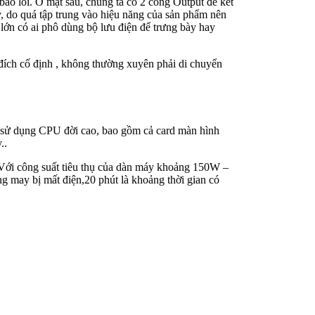
báo lỗi. Ở mặt sau, chúng ta có 2 cổng Output để kết
ấy, do quá tập trung vào hiệu năng của sản phẩm nên
lớn có ai phô dùng bộ lưu điện để trưng bày hay
 đích cố định , không thường xuyên phải di chuyển
 sử dụng CPU đời cao, bao gồm cả card màn hình
..
Với công suất tiêu thụ của dàn máy khoảng 150W –
 may bị mất điện,20 phút là khoảng thời gian có