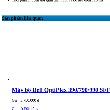
Thời gian chuyển đổi giữa điện lưới và bộ lưu điện : 10 ms
Sản phẩm liên quan
Máy bộ Dell OptiPlex 390/790/990 SF
Giá : 3.750.000 đ
Chi tiết
Đặt hàng