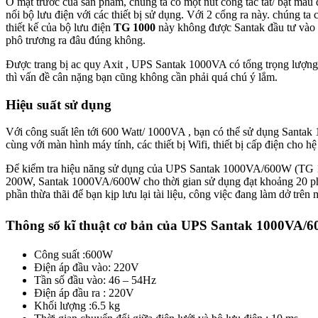
Ở mặt trước của sản phẩm, chúng ta có một nút công tắc tắt/ bật màu
nối bộ lưu điện với các thiết bị sử dụng. Với 2 cổng ra này. chúng t
thiết kế của bộ lưu điện
TG 1000
này không được Santak đầu tư vào q
phô trương ra đâu đúng không.
Được trang bị ac quy Axit , UPS Santak 1000VA có tổng trọng lượng 
thì vấn đề cân nặng bạn cũng không cần phải quá chú ý lắm.
Hiệu suất sử dụng
Với công suất lên tới 600 Watt/ 1000VA , bạn có thể sử dụng Sant
cùng với màn hình máy tính, các thiết bị Wifi, thiết bị cấp điện cho 
Để kiểm tra hiệu năng sử dụng của UPS Santak 1000VA/600W (TG 100
200W, Santak 1000VA/600W cho thời gian sử dụng đạt khoảng 20 phút
phần thừa thãi để bạn kịp lưu lại tài liệu, công việc đang làm dở trên
Thông số kĩ thuật cơ bản của UPS Santak 1000VA/
Công suất :600W
Điện áp đầu vào: 220V
Tần số đầu vào: 46 – 54Hz
Điện áp đầu ra : 220V
Khối lượng :6.5 kg