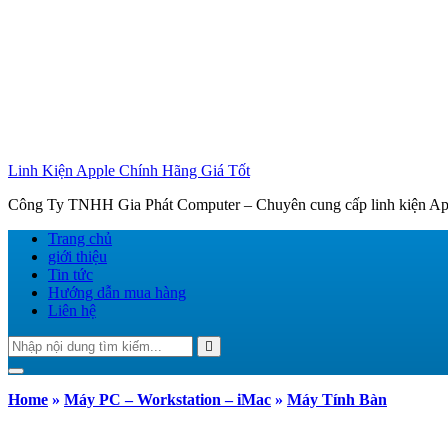
Linh Kiện Apple Chính Hãng Giá Tốt
Công Ty TNHH Gia Phát Computer – Chuyên cung cấp linh kiện Appl
Trang chủ
giới thiệu
Tin tức
Hướng dẫn mua hàng
Liên hệ
Tìm
Search
kiếm:
Toggle navigation
Home
»
Máy PC – Workstation – iMac
»
Máy Tính Bàn