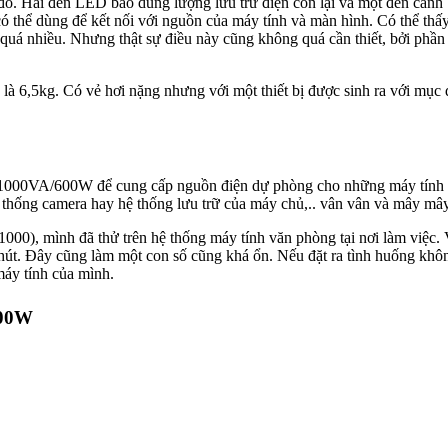
 đỏ. Hai đèn LED báo dung lượng lưu trữ điện còn lại và một đèn cảnh 
a có thể dùng để kết nối với nguồn của máy tính và màn hình. Có thể th
uá nhiều. Nhưng thật sự điều này cũng không quá cần thiết, bởi phần 
là 6,5kg. Có vẻ hơi nặng nhưng với một thiết bị được sinh ra với mục
ak 1000VA/600W để cung cấp nguồn điện dự phòng cho những máy tính
hệ thống camera hay hệ thống lưu trữ của máy chủ,.. vân vân và mây mây
0), mình đã thử trên hệ thống máy tính văn phòng tại nơi làm việc. 
. Đây cũng làm một con số cũng khá ổn. Nếu đặt ra tình huống không
 máy tính của mình.
600W