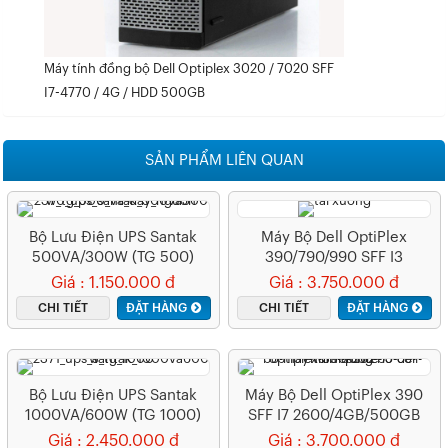
Máy tính đồng bộ Dell Optiplex 3020 / 7020 SFF
I7-4770 / 4G / HDD 500GB
SẢN PHẨM LIÊN QUAN
Bộ Lưu Điện UPS Santak
Máy Bộ Dell OptiPlex
500VA/300W (TG 500)
390/790/990 SFF I3
2100/4GB/500GB
Giá : 1.150.000 đ
Giá : 3.750.000 đ
CHI TIẾT
ĐẶT HÀNG
CHI TIẾT
ĐẶT HÀNG
Bộ Lưu Điện UPS Santak
Máy Bộ Dell OptiPlex 390
1000VA/600W (TG 1000)
SFF I7 2600/4GB/500GB
Giá : 2.450.000 đ
Giá : 3.700.000 đ