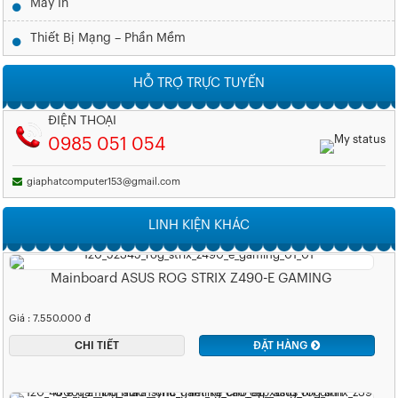
Máy In
Thiết Bị Mạng – Phần Mềm
HỖ TRỢ TRỰC TUYẾN
ĐIỆN THOẠI
0985 051 054
giaphatcomputer153@gmail.com
LINH KIỆN KHÁC
Mainboard ASUS ROG STRIX Z490-E GAMING
Giá : 7.550.000 đ
CHI TIẾT
ĐẶT HÀNG