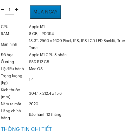
MUA NGAY
CPU
Apple M1
RAM
8 GB, LPDDR4
13.3″, 2560 x 1600 Pixel, IPS, IPS LCD LED Backlit, True
Màn hình
Tone
Đồ họa
Apple M1 GPU 8 nhân
Ổ cứng
SSD 512 GB
Hệ điều hành
Mac OS
Trọng lượng
1.4
(kg)
Kích thước
304.1 x 212.4 x 15.6
(mm)
Năm ra mắt
2020
Hàng chính
Bảo hành 12 tháng
hãng
THÔNG TIN CHI TIẾT