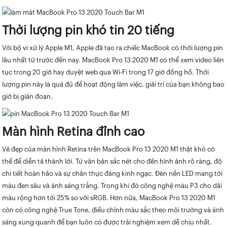
Thời lượng pin khó tin 20 tiếng
Với bộ vi xử lý Apple M1, Apple đã tạo ra chiếc MacBook có thời lượng pin
lâu nhất từ trước đến nay. MacBook Pro 13 2020 M1 có thể xem video liên
tục trong 20 giờ hay duyệt web qua Wi-Fi trong 17 giờ đồng hồ. Thời
lượng pin này là quá đủ để hoạt động làm việc, giải trí của bạn không bao
giờ bị gián đoạn.
Màn hình Retina đỉnh cao
Vẻ đẹp của màn hình Retina trên MacBook Pro 13 2020 M1 thật khó có
thể để diễn tả thành lời. Từ văn bản sắc nét cho đến hình ảnh rõ ràng, độ
chi tiết hoàn hảo và sự chân thực đáng kinh ngạc. Đèn nền LED mang tới
màu đen sâu và ánh sáng trắng. Trong khi đó công nghệ màu P3 cho dải
màu rộng hơn tới 25% so với sRGB. Hơn nữa, MacBook Pro 13 2020 M1
còn có công nghệ True Tone, điều chỉnh màu sắc theo môi trường và ánh
sáng xung quanh để bạn luôn có được trải nghiệm xem dễ chịu nhất.