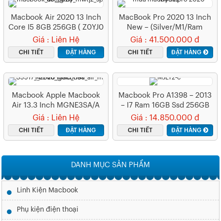
Macbook Air 2020 13 Inch
MacBook Pro 2020 13 Inch
Core I5 8GB 256GB ( Z0YJ0
New – (Silver/M1/Ram
– CTO )
8GB/SSD 512GB)
Giá : Liên Hệ
Giá : 41.500.000 đ
CHI TIẾT
ĐẶT HÀNG
CHI TIẾT
ĐẶT HÀNG
Macbook Apple Macbook
Macbook Pro A1398 – 2013
Air 13.3 Inch MGNE3SA/A
– I7 Ram 16GB Ssd 256GB
Gold
15″
Giá : Liên Hệ
Giá : 14.850.000 đ
CHI TIẾT
ĐẶT HÀNG
CHI TIẾT
ĐẶT HÀNG
DANH MỤC SẢN PHẨM
Linh Kiện Macbook
Phụ kiện điện thoại