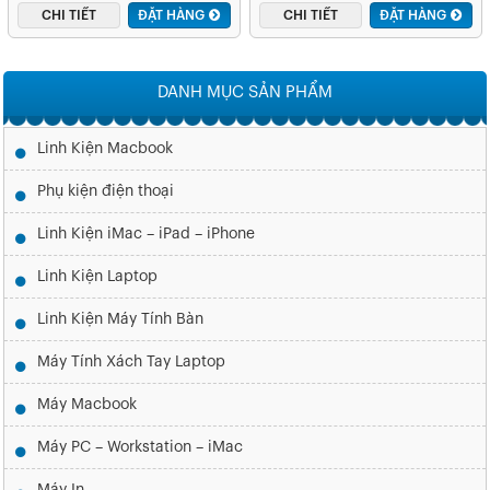
PROTECTOR MACBOOK AIR
CHI TIẾT
ĐẶT HÀNG
CHI TIẾT
ĐẶT HÀNG
13 WITH RETINA 2018-2019
JCP2333
DANH MỤC SẢN PHẨM
Linh Kiện Macbook
Phụ kiện điện thoại
Linh Kiện iMac – iPad – iPhone
Linh Kiện Laptop
Linh Kiện Máy Tính Bàn
Máy Tính Xách Tay Laptop
Máy Macbook
Máy PC – Workstation – iMac
Máy In