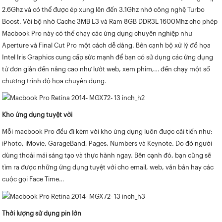
2.6Ghz và có thể được ép xung lên đến 3.1Ghz nhờ công nghệ Turbo
Boost. Với bộ nhớ Cache 3MB L3 và Ram 8GB DDR3L 1600Mhz cho phép
Macbook Pro này có thể chạy các ứng dụng chuyên nghiệp như
Aperture và Final Cut Pro một cách dễ dàng. Bên cạnh bộ xử lý đồ họa
Intel Iris Graphics cung cấp sức mạnh để bạn có sử dụng các ứng dụng
từ đơn giản đến nâng cao như lướt web, xem phim,… đến chạy một số
chương trình độ họa chuyên dụng.
Kho ứng dụng tuyệt vời
Mỗi macbook Pro đều đi kèm với kho ứng dụng luôn được cải tiến như:
iPhoto, iMovie, GarageBand, Pages, Numbers và Keynote. Do đó người
dùng thoải mái sáng tạo và thực hành ngay. Bên cạnh đó, bạn cũng sẽ
tìm ra được những ứng dụng tuyệt vời cho email, web, văn bản hay các
cuộc gọi Face Time…
Thời lượng sử dụng pin lớn