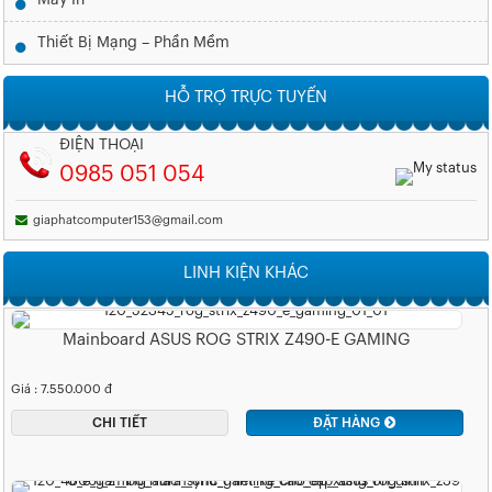
Thiết Bị Mạng – Phần Mềm
HỖ TRỢ TRỰC TUYẾN
ĐIỆN THOẠI
0985 051 054
giaphatcomputer153@gmail.com
LINH KIỆN KHÁC
Mainboard ASUS ROG STRIX Z490-E GAMING
Giá : 7.550.000 đ
CHI TIẾT
ĐẶT HÀNG