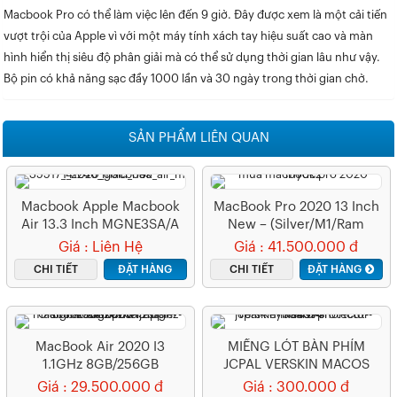
Macbook Pro có thể làm việc lên đến 9 giờ. Đây được xem là một cải tiến
vượt trội của Apple vì với một máy tính xách tay hiệu suất cao và màn
hình hiển thị siêu độ phân giải mà có thể sử dụng thời gian lâu như vậy.
Bộ pin có khả năng sạc đầy 1000 lần và 30 ngày trong thời gian chờ.
SẢN PHẨM LIÊN QUAN
Macbook Apple Macbook
MacBook Pro 2020 13 Inch
Air 13.3 Inch MGNE3SA/A
New – (Silver/M1/Ram
Gold
8GB/SSD 512GB)
Giá : Liên Hệ
Giá : 41.500.000 đ
CHI TIẾT
ĐẶT HÀNG
CHI TIẾT
ĐẶT HÀNG
MacBook Air 2020 I3
MIẾNG LÓT BÀN PHÍM
1.1GHz 8GB/256GB
JCPAL VERSKIN MACOS
(MWTJ2SA/A)
SHORTCUT KEYBOARD
Giá : 29.500.000 đ
Giá : 300.000 đ