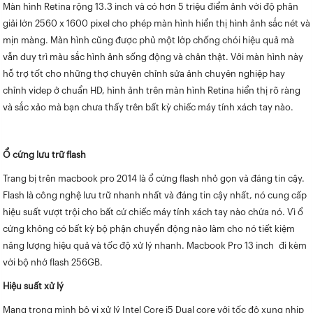
Màn hình Retina rộng 13.3 inch và có hơn 5 triệu điểm ảnh với độ phân
giải lớn 2560 x 1600 pixel cho phép màn hình hiển thị hình ảnh sắc nét và
mịn màng. Màn hình cũng được phủ một lớp chống chói hiệu quả mà
vẫn duy trì màu sắc hình ảnh sống động và chân thật. Với màn hình này
hỗ trợ tốt cho những thợ chuyên chỉnh sửa ảnh chuyên nghiệp hay
chỉnh videp ở chuẩn HD, hình ảnh trên màn hình Retina hiển thị rõ ràng
và sắc xảo mà bạn chưa thấy trên bất kỳ chiếc máy tính xách tay nào.
Ổ cứng lưu trữ flash
Trang bị trên macbook pro 2014 là ổ cứng flash nhỏ gọn và đáng tin cậy.
Flash là công nghệ lưu trữ nhanh nhất và đáng tin cậy nhất, nó cung cấp
hiệu suất vượt trội cho bất cứ chiếc máy tính xách tay nào chứa nó. Vì ổ
cứng không có bất kỳ bộ phận chuyển động nào làm cho nó tiết kiệm
năng lượng hiệu quả và tốc độ xử lý nhanh. Macbook Pro 13 inch đi kèm
với bộ nhớ flash 256GB.
Hiệu suất xử lý
Mang trong mình bộ vi xử lý Intel Core i5 Dual core với tốc độ xung nhịp