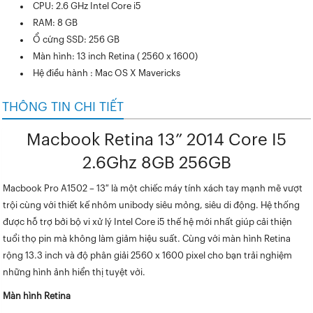
CPU: 2.6 GHz Intel Core i5
RAM: 8 GB
Ổ cứng SSD: 256 GB
Màn hình: 13 inch Retina ( 2560 x 1600)
Hệ điều hành : Mac OS X Mavericks
THÔNG TIN CHI TIẾT
Macbook Retina 13” 2014 Core I5
2.6Ghz 8GB 256GB
Macbook Pro A1502
– 13″ là một chiếc máy tính xách tay mạnh mẽ vượt
trội cùng với thiết kế nhôm unibody siêu mỏng, siêu di động. Hệ thống
được hỗ trợ bởi bộ vi xử lý Intel Core i5 thế hệ mới nhất giúp cải thiện
tuổi thọ pin mà không làm giảm hiệu suất. Cùng với màn hình Retina
rộng 13.3 inch và độ phân giải 2560 x 1600 pixel cho bạn trải nghiệm
những hình ảnh hiển thị tuyệt vời.
Màn hình Retina