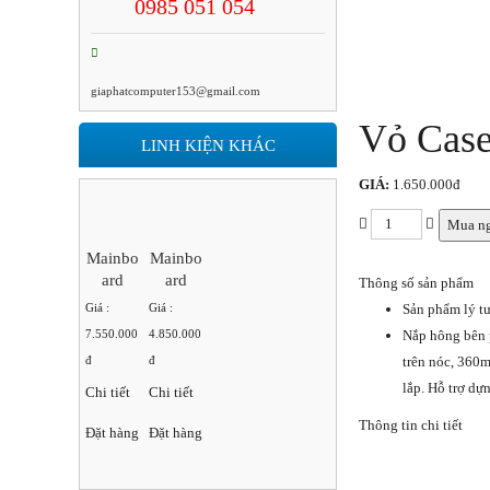
0985 051 054
giaphatcomputer153@gmail.com
Vỏ Cas
LINH KIỆN KHÁC
GIÁ:
1.650.000đ
Mua n
Mainbo
Mainbo
Ard
Ard
Thông số sản phẩm
ASUS
ASUS
Sản phẩm lý t
Giá :
Giá :
ROG
ROG
Nắp hông bên p
7.550.000
4.850.000
STRIX
STRIX
trên nóc, 360m
đ
đ
Z490-E
Z390-E
lắp. Hỗ trợ d
GAMI
GAMI
Chi tiết
Chi tiết
NG
NG
Thông tin chi tiết
Đặt hàng
Đặt hàng