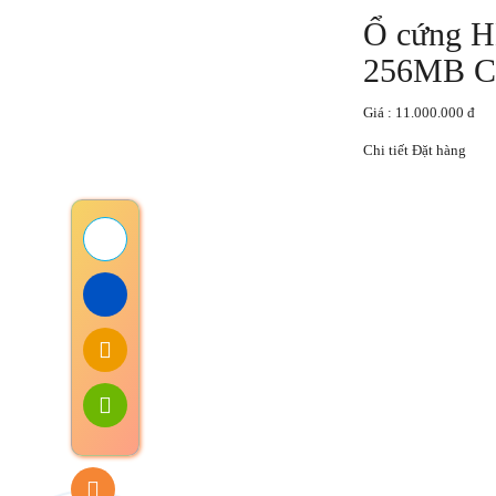
Ổ cứng H
256MB C
Giá : 11.000.000 đ
Chi tiết
Đặt hàng
TRANG CHỦ
© 2017 quangcaotop.com.vn . Thiết kế và phát triển bởi
TRANG CHỦ
GIỚI THIỆU
GIỚI THIỆU
HỖ TRỢ
Trang Chủ
Chính sách bảo hành
Giới Thiệu
Chính sách đổi trả hàng