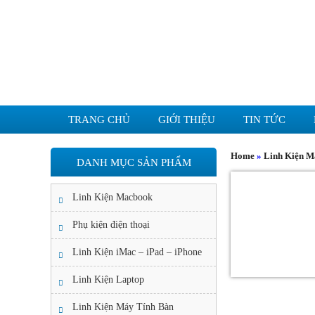
TRANG CHỦ
GIỚI THIỆU
TIN TỨC
Home
»
Linh Kiện M
DANH MỤC SẢN PHẨM
Linh Kiện Macbook
Phụ kiện điện thoại
Linh Kiện iMac – iPad – iPhone
Linh Kiện Laptop
Linh Kiện Máy Tính Bàn