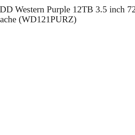
DD Western Purple 12TB 3.5 inch 
ache (WD121PURZ)
GIỚI THIỆU
TIN TỨC
HƯỚNG DẪN MUA HÀN
CAM KẾT DỊCH VỤ
CAM KẾT CHẤT LƯỢNG
THÔNG TIN LIÊN HỆ
Công Ty TNHH Gia Phát Computer
Địa Chỉ: 153 Trần Văn Đang, Phường 11, Quận 3, TP.HCM