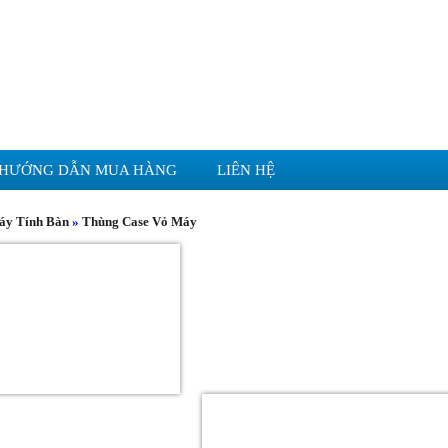
HƯỚNG DẪN MUA HÀNG
LIÊN HỆ
áy Tính Bàn
»
Thùng Case Vỏ Máy