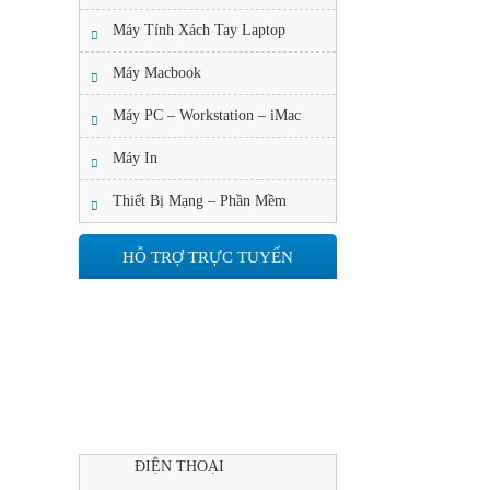
Máy Tính Xách Tay Laptop
Máy Macbook
Máy PC – Workstation – iMac
Máy In
Thiết Bị Mạng – Phần Mềm
HỖ TRỢ TRỰC TUYẾN
ĐIỆN THOẠI