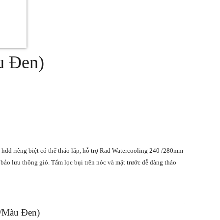
u Đen)
 hdd riêng biệt có thể tháo lắp, hỗ trợ Rad Watercooling 240 /280mm
bảo lưu thông gió. Tấm lọc bụi trên nóc và mặt trước dễ dàng tháo
/Màu Đen)