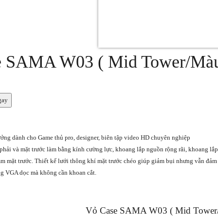
e SAMA W03 ( Mid Tower/Mà
gay
ưởng dành cho Game thủ pro, designer, biên tập video HD chuyên nghiệp
hải và mặt trước làm bằng kính cường lực, khoang lắp nguồn rộng rãi, khoang lắp
m mặt trước. Thiết kế lưới thông khí mặt trước chéo giúp giảm bụi nhưng vẫn đảm 
ựng VGA dọc mà không cần khoan cắt.
Vỏ Case SAMA W03 ( Mid Tower