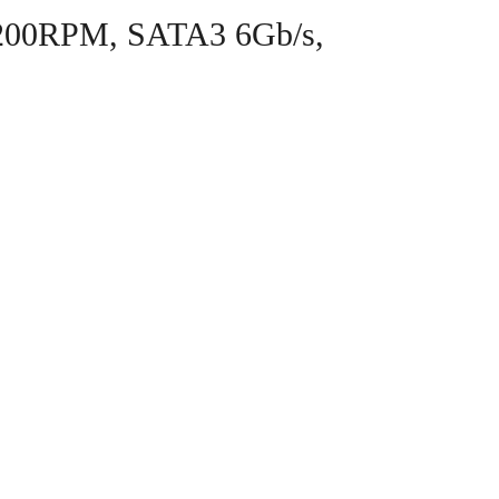
7200RPM, SATA3 6Gb/s,
G
LIÊN HỆ
LIÊN HỆ
TUYỂN DỤNG
GIẤY PHÉP – THÔNG BÁO