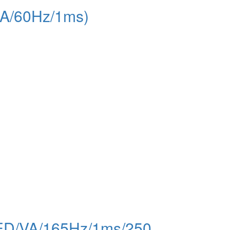
GA/60Hz/1ms)
ED/VA/165Hz/1ms/250