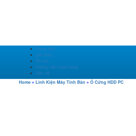
Trang chủ
giới thiệu
Tin tức
Hướng dẫn mua hàng
Liên hệ
Home
»
Linh Kiện Máy Tính Bàn
»
Ổ Cứng HDD PC