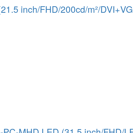
(21.5 inch/FHD/200cd/m²/DVI+V
8-PC-MHD LED (31.5 inch/FHD/L