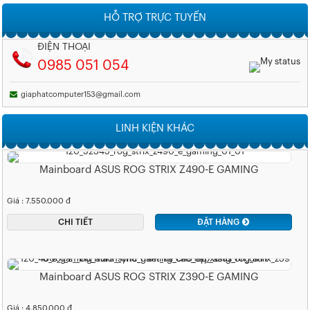
HỖ TRỢ TRỰC TUYẾN
ĐIỆN THOẠI
0985 051 054
giaphatcomputer153@gmail.com
LINH KIỆN KHÁC
Mainboard ASUS ROG STRIX Z490-E GAMING
Giá : 7.550.000 đ
CHI TIẾT
ĐẶT HÀNG
Mainboard ASUS ROG STRIX Z390-E GAMING
Giá : 4.850.000 đ