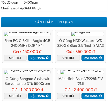
Tốc độ quay
5400rpm
Chuẩn giao tiếp
SATA 6GB/s
SẢN PHẨM LIÊN QUAN
Ram PC G.SKILL Aegis 4GB
Ổ Cứng HDD Western WD
2400MHz DDR4 F4-
320GB Blue 3.5″inch SATA3
2400C17S-4GIS
Giá : 450.000 đ
Giá : 350.000 đ
CHI TIẾT
ĐẶT HÀNG
CHI TIẾT
ĐẶT HÀNG
Ổ Cứng Seagate Skyhawk
Màn Hình Asus VP228NE-V
Surveillance 3Tb 5900rpm
(21.5
Inch/FHD/200cd/m²/DVI+V
Giá : 1.900.000 đ
Giá : 2.400.000 đ
GA/60Hz/1ms)
CHI TIẾT
ĐẶT HÀNG
CHI TIẾT
ĐẶT HÀNG