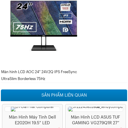
Màn hình LCD AOC 24″ 24V2Q IPS FreeSync
UltraSlim Borderless 75Hz
SẢN PHẨM LIÊN QUAN
Màn Hình Máy Tính Dell
Màn Hình LCD ASUS TUF
E2020H 19.5″ LED
GAMING VG279Q1R 27”