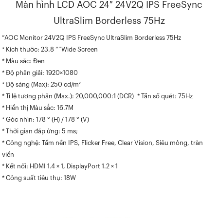
Màn hình LCD AOC 24″ 24V2Q IPS FreeSync
UltraSlim Borderless 75Hz
“AOC Monitor 24V2Q IPS FreeSync UltraSlim Borderless 75Hz
* Kích thước: 23.8 “”Wide Screen
* Màu săc: Đen
* Độ phân giải: 1920×1080
* Độ sáng (Max): 250 cd/m²
* Tỉ lệ tương phản (Max.): 20,000,000:1 (DCR) * Tần số quét: 75Hz
* Hiển thị Màu sắc: 16.7M
* Góc nhìn: 178 ° (H) / 178 ° (V)
* Thời gian đáp ứng: 5 ms;
* Công nghệ: Tấm nền IPS, Flicker Free, Clear Vision, Siêu mỏng, tràn
viền
* Kết nối: HDMI 1.4 × 1, DisplayPort 1.2 × 1
* Công suất tiêu thụ: 18W