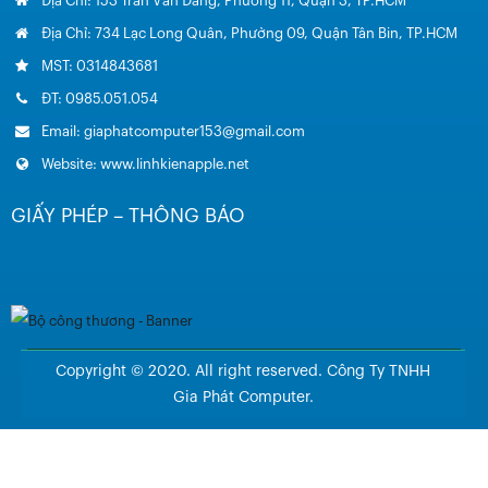
Địa Chỉ: 153 Trần Văn Đang, Phường 11, Quận 3, TP.HCM
Địa Chỉ: 734 Lạc Long Quân, Phường 09, Quận Tân Bin, TP.HCM
MST: 0314843681
ĐT: 0985.051.054
Email: giaphatcomputer153@gmail.com
Website: www.linhkienapple.net
GIẤY PHÉP – THÔNG BÁO
Copyright © 2020. All right reserved. Công Ty TNHH
Gia Phát Computer.