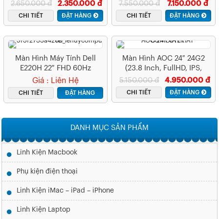
FHD IPS 144HZ 1MS
2.650.000 đ
2.350.000 đ
7.550.000 đ
7.150.000 đ
FREESYNC
CHI TIẾT
ĐẶT HÀNG
CHI TIẾT
ĐẶT HÀNG
Màn Hình Máy Tính Dell
Màn Hình AOC 24″ 24G2
E220H 22″ FHD 60Hz
(23.8 Inch, FullHD, IPS,
144Hz,1ms, HDMI+DP+VGA)
Giá : Liên Hệ
5.150.000 đ
4.950.000 đ
CHI TIẾT
ĐẶT HÀNG
CHI TIẾT
ĐẶT HÀNG
DANH MỤC SẢN PHẨM
Linh Kiện Macbook
Phụ kiện điện thoại
Linh Kiện iMac – iPad – iPhone
Linh Kiện Laptop