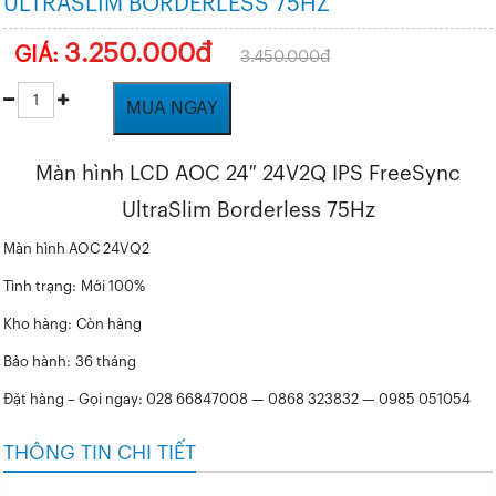
ULTRASLIM BORDERLESS 75HZ
3.250.000đ
GIÁ:
3.450.000đ
MUA NGAY
Màn hình LCD AOC 24″ 24V2Q IPS FreeSync
UltraSlim Borderless 75Hz
Màn hình AOC 24VQ2
Tình trạng:
Mới 100%
Kho hàng:
Còn hàng
Bảo hành:
36 tháng
Đặt hàng – Gọi ngay: 028 66847008 — 0868 323832 — 0985 051054
THÔNG TIN CHI TIẾT