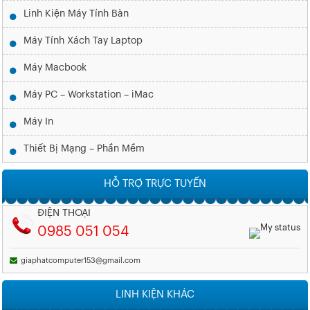
Linh Kiện Máy Tính Bàn
Máy Tính Xách Tay Laptop
Máy Macbook
Máy PC – Workstation – iMac
Máy In
Thiết Bị Mạng – Phần Mềm
HỖ TRỢ TRỰC TUYẾN
ĐIỆN THOẠI
0985 051 054
giaphatcomputer153@gmail.com
LINH KIỆN KHÁC