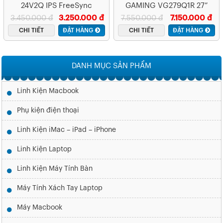
24V2Q IPS FreeSync
GAMING VG279Q1R 27”
UltraSlim Borderless 75Hz
FHD IPS 144HZ 1MS
3.450.000 đ
3.250.000 đ
7.550.000 đ
7.150.000 đ
FREESYNC
CHI TIẾT
ĐẶT HÀNG
CHI TIẾT
ĐẶT HÀNG
DANH MỤC SẢN PHẨM
Linh Kiện Macbook
Phụ kiện điện thoại
Linh Kiện iMac – iPad – iPhone
Linh Kiện Laptop
Linh Kiện Máy Tính Bàn
Máy Tính Xách Tay Laptop
Máy Macbook