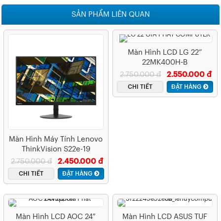
SẢN PHẨM LIÊN QUAN
Màn Hình LCD LG 22”
22MK400H-B
2.750.000 đ
2.550.000 đ
CHI TIẾT
ĐẶT HÀNG
Màn Hình Máy Tính Lenovo
ThinkVision S22e-19
(61C9KAR1WW) 21.5″
2.750.000 đ
2.450.000 đ
CHI TIẾT
ĐẶT HÀNG
Màn Hình LCD AOC 24″
Màn Hình LCD ASUS TUF