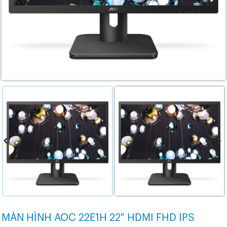
MÀN HÌNH AOC 22E1H 22″ HDMI FHD IPS