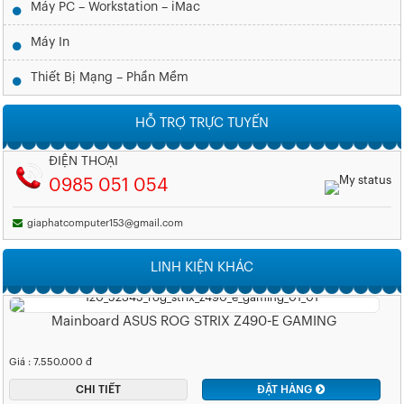
Máy PC – Workstation – iMac
Máy In
Thiết Bị Mạng – Phần Mềm
HỖ TRỢ TRỰC TUYẾN
ĐIỆN THOẠI
0985 051 054
giaphatcomputer153@gmail.com
LINH KIỆN KHÁC
Mainboard ASUS ROG STRIX Z490-E GAMING
Giá : 7.550.000 đ
CHI TIẾT
ĐẶT HÀNG