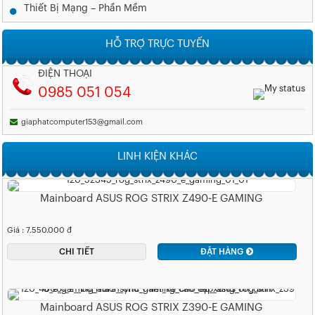
Thiết Bị Mạng – Phần Mềm
HỖ TRỢ TRỰC TUYẾN
ĐIỆN THOẠI
0985 051 054
giaphatcomputer153@gmail.com
LINH KIỆN KHÁC
Mainboard ASUS ROG STRIX Z490-E GAMING
Giá : 7.550.000 đ
CHI TIẾT
ĐẶT HÀNG
Mainboard ASUS ROG STRIX Z390-E GAMING