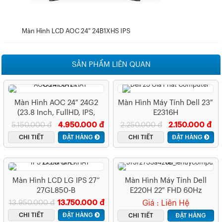
Màn Hình LCD AOC 24″ 24B1XHS IPS
SẢN PHẨM LIÊN QUAN
Màn Hình AOC 24″ 24G2
Màn Hình Máy Tính Dell 23″
(23.8 Inch, FullHD, IPS,
E2316H
144Hz,1ms, HDMI+DP+VGA)
5.150.000 đ
4.950.000 đ
2.250.000 đ
2.150.000 đ
CHI TIẾT
ĐẶT HÀNG
CHI TIẾT
ĐẶT HÀNG
Màn Hình LCD LG IPS 27”
Màn Hình Máy Tính Dell
27GL850-B
E220H 22″ FHD 60Hz
13.950.000 đ
13.750.000 đ
Giá : Liên Hệ
CHI TIẾT
ĐẶT HÀNG
CHI TIẾT
ĐẶT HÀNG