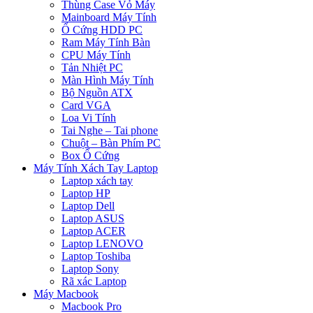
Thùng Case Vỏ Máy
Mainboard Máy Tính
Ổ Cứng HDD PC
Ram Máy Tính Bàn
CPU Máy Tính
Tản Nhiệt PC
Màn Hình Máy Tính
Bộ Nguồn ATX
Card VGA
Loa Vi Tính
Tai Nghe – Tai phone
Chuột – Bàn Phím PC
Box Ổ Cứng
Máy Tính Xách Tay Laptop
Laptop xách tay
Laptop HP
Laptop Dell
Laptop ASUS
Laptop ACER
Laptop LENOVO
Laptop Toshiba
Laptop Sony
Rã xác Laptop
Máy Macbook
Macbook Pro