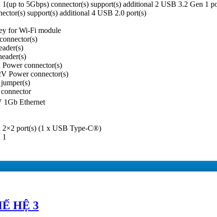
1(up to 5Gbps) connector(s) support(s) additional 2 USB 3.2 Gen 1 po
ctor(s) support(s) additional 4 USB 2.0 port(s)
ey for Wi-Fi module
connector(s)
eader(s)
header(s)
 Power connector(s)
2V Power connector(s)
jumper(s)
 connector
V 1Gb Ethernet
 2×2 port(s) (1 x USB Type-C®)
 1
́ HỆ 3