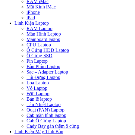
RAM iMac
Mặt Kính iMac
iPhone
iPad
Linh Kiện Laptop
RAM Laptop
Màn Hình Laptop
Mainboard laptop
CPU Laptop
Ổ Cứng HDD Laptop
Ổ Cứng SSD
Pin Laptop
Bàn Phím Laptop
Sạc – Adapter Laptop
Túi Đựng Laptop
Loa Laptop
Vỏ Laptop
Wifi Laptop
Bản lề laptop
Tản Nhiệt Laptop
Quạt (FAN) Laptop
Cab màn hình laptop
Cab Ổ Cứng Laptop
Cady Bay gắn thêm ổ cứng
Linh Kiện Máy Tính Bàn