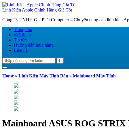
Linh Kiện Apple Chính Hãng Giá Tốt
Công Ty TNHH Gia Phát Computer – Chuyên cung cấp linh kiện Appl
Trang chủ
giới thiệu
Tin tức
Hướng dẫn mua hàng
Liên hệ
Tìm
Search
kiếm:
Toggle navigation
Home
»
Linh Kiện Máy Tính Bàn
»
Mainboard Máy Tính
Mainboard ASUS ROG STRIX