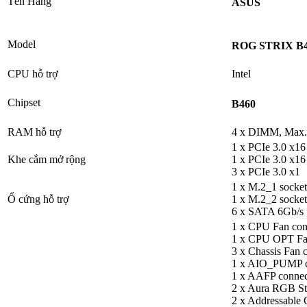
Tên Hãng
ASUS
Model
ROG STRIX B
CPU hỗ trợ
Intel
Chipset
B460
RAM hỗ trợ
4 x DIMM, Max.
1 x PCIe 3.0 x16
Khe cắm mở rộng
1 x PCIe 3.0 x16
3 x PCIe 3.0 x1
1 x M.2_1 socket
Ổ cứng hỗ trợ
1 x M.2_2 socket
6 x SATA 6Gb/s p
1 x CPU Fan con
1 x CPU OPT Fan
3 x Chassis Fan 
1 x AIO_PUMP c
1 x AAFP connec
2 x Aura RGB St
2 x Addressable 