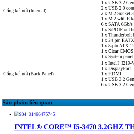
1 x USB 3.2 Gen 
2 x USB 2.0 conne
Cổng kết nối (Internal)
2 x M.2 Socket 3
1 x M.2 with E k
6 x SATA 6Gb/s 
1 x S/PDIF out h
1 x Thunderbolt 
1 x 24-pin EATX
1 x 8-pin ATX 1
1 x Clear CMOS 
1 x System panel
1 x Intel® I219-
1 x DisplayPort
Cổng kết nối (Back Panel)
1 x HDMI
1 x USB 3.2 Gen
6 x USB 3.2 Gen
Sản phẩm liên quan
INTEL® CORE™ I5-3470 3.2GHZ THÊ