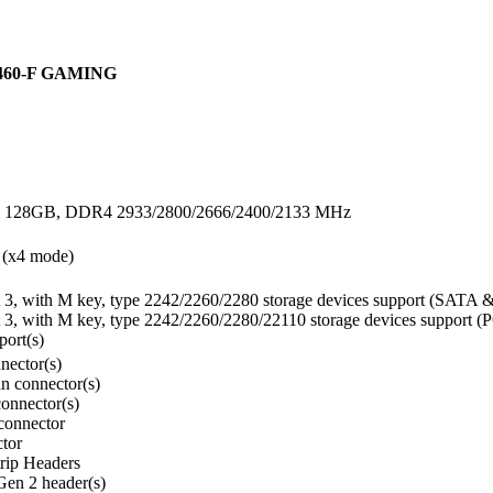
460-F GAMING
 128GB, DDR4 2933/2800/2666/2400/2133 MHz
 (x4 mode)
 3, with M key, type 2242/2260/2280 storage devices support (SATA 
 3, with M key, type 2242/2260/2280/22110 storage devices support (
ort(s)
nector(s)
 connector(s)
connector(s)
onnector
tor
rip Headers
Gen 2 header(s)