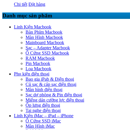
Chi tiết
Đặt hàng
Danh mục sản phẩm
Linh Kiện Macbook
Bàn Phím Macbook
Màn Hình Macbook
Mainboard Macbook
Sạc – Adapter Macbook
Ổ Cứng SSD Macbook
RAM Macbook
Pin Macbook
Loa Macbook
Phụ kiện điện thoại
Bao gia iPab & Điện thoại
Củ sạc & cáp sạc điện thoại
Màn hình điện thoại
Sạc dự phòng & Pin điện thoại
Miếng dán cường lực điện thoai
Ốp lưng điện thoại
Tai nghe điện thoại
Linh Kiện iMac – iPad – iPhone
Ổ Cứng SSD iMac
Màn Hình iMac