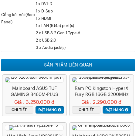
1 x DVI-D
1 x D-Sub
Cổng kết nối (Back
1 x HDMI
Panel)
1 x LAN (RJ45) port(s)
2 x USB 3.2 Gen 1 Type-A
2 x USB 2.0
3 x Audio jack(s)
SẢN PHẨM LIÊN QUAN
Mainboard ASUS TUF
Ram PC Kingston HyperX
GAMING B460M-PLUS
Fury RGB 16GB 3200MHz
(WIFI)
DDR4 (Kit 2x8GB)
Giá : 3.250.000 đ
Giá : 2.290.000 đ
HX432C16FB3AK2/16
CHI TIẾT
ĐẶT HÀNG
CHI TIẾT
ĐẶT HÀNG