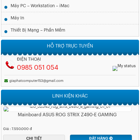
Máy PC – Workstation – iMac
Máy In
Thiết Bị Mạng – Phần Mềm
HỖ TRỢ TRỰC TUYẾN
ĐIỆN THOẠI
0985 051 054
giaphatcomputer153@gmail.com
LINH KIỆN KHÁC
Mainboard ASUS ROG STRIX Z490-E GAMING
Giá : 7.550.000 đ
CHI TIẾT
ĐẶT HÀNG