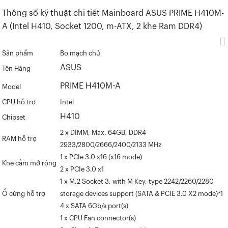
Thông số kỹ thuật chi tiết
Mainboard ASUS PRIME H410M-
A
(Intel H410, Socket 1200, m-ATX, 2 khe Ram DDR4)
Sản phẩm
Bo mạch chủ
ASUS
Tên Hãng
PRIME H410M-A
Model
CPU hỗ trợ
Intel
H410
Chipset
2 x DIMM, Max. 64GB, DDR4
RAM hỗ trợ
2933/2800/2666/2400/2133 MHz
1 x PCIe 3.0 x16 (x16 mode)
Khe cắm mở rộng
2 x PCIe 3.0 x1
1 x M.2 Socket 3, with M Key, type 2242/2260/2280
Ổ cứng hỗ trợ
storage devices support (SATA & PCIE 3.0 X2 mode)*1
4 x SATA 6Gb/s port(s)
1 x CPU Fan connector(s)