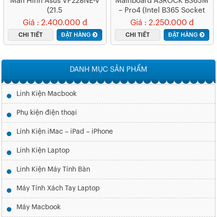
Màn Hình Asus VP228NE-V
Mainboard ASROCK B365M
(21.5
– Pro4 (Intel B365 Socket
Inch/FHD/200cd/m²/DVI+V
1151 M-ATX 4 Khe RAM
Giá : 2.400.000 đ
Giá : 2.250.000 đ
GA/60Hz/1ms)
DDR4)
CHI TIẾT
ĐẶT HÀNG
CHI TIẾT
ĐẶT HÀNG
DANH MỤC SẢN PHẨM
Linh Kiện Macbook
Phụ kiện điện thoại
Linh Kiện iMac – iPad – iPhone
Linh Kiện Laptop
Linh Kiện Máy Tính Bàn
Máy Tính Xách Tay Laptop
Máy Macbook