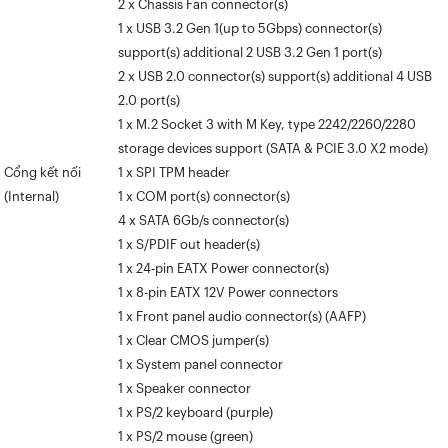
2 x Chassis Fan connector(s)
1 x USB 3.2 Gen 1(up to 5Gbps) connector(s)
support(s) additional 2 USB 3.2 Gen 1 port(s)
2 x USB 2.0 connector(s) support(s) additional 4 USB
2.0 port(s)
1 x M.2 Socket 3 with M Key, type 2242/2260/2280
storage devices support (SATA & PCIE 3.0 X2 mode)
Cổng kết nối
1 x SPI TPM header
(Internal)
1 x COM port(s) connector(s)
4 x SATA 6Gb/s connector(s)
1 x S/PDIF out header(s)
1 x 24-pin EATX Power connector(s)
1 x 8-pin EATX 12V Power connectors
1 x Front panel audio connector(s) (AAFP)
1 x Clear CMOS jumper(s)
1 x System panel connector
1 x Speaker connector
1 x PS/2 keyboard (purple)
1 x PS/2 mouse (green)