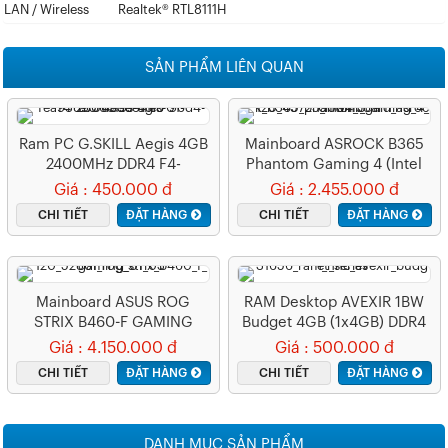
LAN / Wireless
Realtek® RTL8111H
SẢN PHẨM LIÊN QUAN
Ram PC G.SKILL Aegis 4GB
Mainboard ASROCK B365
2400MHz DDR4 F4-
Phantom Gaming 4 (Intel
2400C17S-4GIS
B365, Socket 1151, ATX, 4
Giá : 450.000 đ
Giá : 2.455.000 đ
Khe RAM DDR4)
CHI TIẾT
ĐẶT HÀNG
CHI TIẾT
ĐẶT HÀNG
Mainboard ASUS ROG
RAM Desktop AVEXIR 1BW
STRIX B460-F GAMING
Budget 4GB (1x4GB) DDR4
2400Mhz
Giá : 4.150.000 đ
Giá : 500.000 đ
CHI TIẾT
ĐẶT HÀNG
CHI TIẾT
ĐẶT HÀNG
DANH MỤC SẢN PHẨM