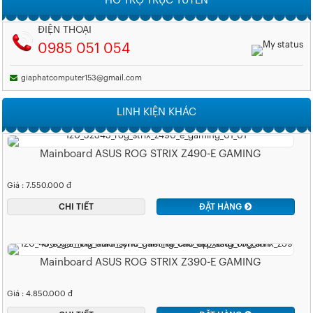
HỖ TRỢ TRỰC TUYẾN
ĐIỆN THOẠI
0985 051 054
giaphatcomputer153@gmail.com
LINH KIỆN KHÁC
Mainboard ASUS ROG STRIX Z490-E GAMING
Giá : 7.550.000 đ
CHI TIẾT
ĐẶT HÀNG
Mainboard ASUS ROG STRIX Z390-E GAMING
Giá : 4.850.000 đ