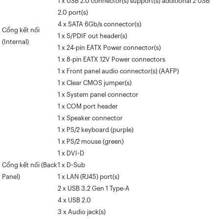
1 x USB 2.0 connector(s) support(s) additional 2 USB
2.0 port(s)
4 x SATA 6Gb/s connector(s)
Cổng kết nối
1 x S/PDIF out header(s)
(Internal)
1 x 24-pin EATX Power connector(s)
1 x 8-pin EATX 12V Power connectors
1 x Front panel audio connector(s) (AAFP)
1 x Clear CMOS jumper(s)
1 x System panel connector
1 x COM port header
1 x Speaker connector
1 x PS/2 keyboard (purple)
1 x PS/2 mouse (green)
1 x DVI-D
Cổng kết nối (Back
1 x D-Sub
Panel)
1 x LAN (RJ45) port(s)
2 x USB 3.2 Gen 1 Type-A
4 x USB 2.0
3 x Audio jack(s)