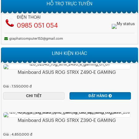
HỖ TRỢ TRỰC TUYẾN
ĐIỆN THOẠI
0985 051 054
giaphatcomputer153@gmail.com
LINH KIỆN KHÁC
Mainboard ASUS ROG STRIX Z490-E GAMING
Giá : 7.550.000 đ
CHI TIẾT
ĐẶT HÀNG
Mainboard ASUS ROG STRIX Z390-E GAMING
Giá : 4.850.000 đ