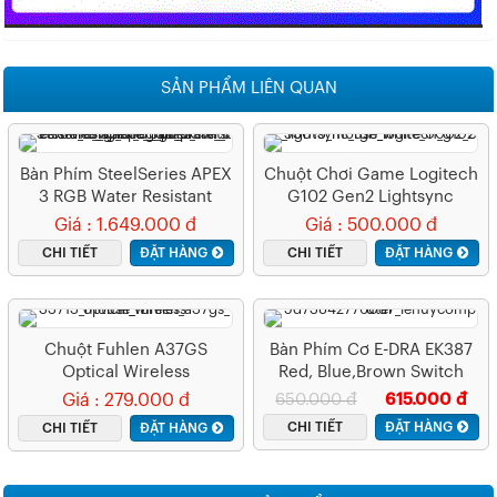
SẢN PHẨM LIÊN QUAN
Bàn Phím SteelSeries APEX
Chuột Chơi Game Logitech
3 RGB Water Resistant
G102 Gen2 Lightsync
Whisper-Quiet Switches
White (USB/RGB/Trắng)
Giá : 1.649.000 đ
Giá : 500.000 đ
Gaming Black
CHI TIẾT
ĐẶT HÀNG
CHI TIẾT
ĐẶT HÀNG
Chuột Fuhlen A37GS
Bàn Phím Cơ E-DRA EK387
Optical Wireless
Red, Blue,Brown Switch
Giá : 279.000 đ
650.000 đ
615.000 đ
CHI TIẾT
ĐẶT HÀNG
CHI TIẾT
ĐẶT HÀNG