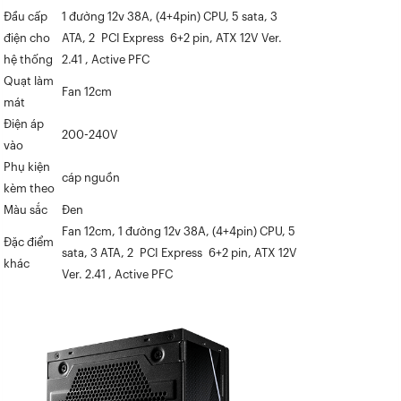
Đầu cấp
1 đường 12v 38A, (4+4pin) CPU, 5 sata, 3
điện cho
ATA, 2 PCI Express 6+2 pin, ATX 12V Ver.
hệ thống
2.41 , Active PFC
Quạt làm
Fan 12cm
mát
Điện áp
200-240V
vào
Phụ kiện
cáp nguồn
kèm theo
Màu sắc
Đen
Fan 12cm, 1 đường 12v 38A, (4+4pin) CPU, 5
Đặc điểm
sata, 3 ATA, 2 PCI Express 6+2 pin, ATX 12V
khác
Ver. 2.41 , Active PFC