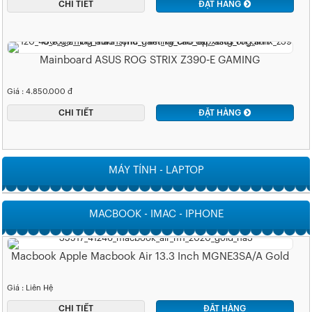
CHI TIẾT
ĐẶT HÀNG
Mainboard ASUS ROG STRIX Z390-E GAMING
Giá : 4.850.000 đ
CHI TIẾT
ĐẶT HÀNG
MÁY TÍNH - LAPTOP
MACBOOK - IMAC - IPHONE
Macbook Apple Macbook Air 13.3 Inch MGNE3SA/A Gold
Giá : Liên Hệ
CHI TIẾT
ĐẶT HÀNG