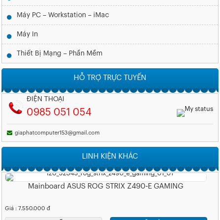
Máy PC – Workstation – iMac
Máy In
Thiết Bị Mạng – Phần Mềm
HỖ TRỢ TRỰC TUYẾN
ĐIỆN THOẠI
0985 051 054
giaphatcomputer153@gmail.com
LINH KIỆN KHÁC
Mainboard ASUS ROG STRIX Z490-E GAMING
Giá : 7.550.000 đ