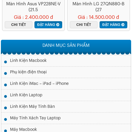
Màn Hình Asus VP228NE-V
Màn Hình LG 27QN880-B
(21.5
(27
Inch/FHD/200cd/m²/DVI+V
Inch/2K/IPS/75Hz/5ms/350
Giá : 2.400.000 đ
Giá : 14.500.000 đ
GA/60Hz/1ms)
Nits/HDMI+DP+TypeC)
CHI TIẾT
ĐẶT HÀNG
CHI TIẾT
ĐẶT HÀNG
DANH MỤC SẢN PHẨM
Linh Kiện Macbook
Phụ kiện điện thoại
Linh Kiện iMac – iPad – iPhone
Linh Kiện Laptop
Linh Kiện Máy Tính Bàn
Máy Tính Xách Tay Laptop
Máy Macbook