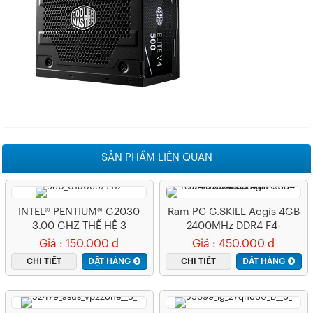
SẢN PHẨM LIÊN QUAN
INTEL® PENTIUM® G2030
Ram PC G.SKILL Aegis 4GB
3.00 GHZ THẾ HỆ 3
2400MHz DDR4 F4-
2400C17S-4GIS
Giá : 150.000 đ
Giá : 450.000 đ
CHI TIẾT
ĐẶT HÀNG
CHI TIẾT
ĐẶT HÀNG