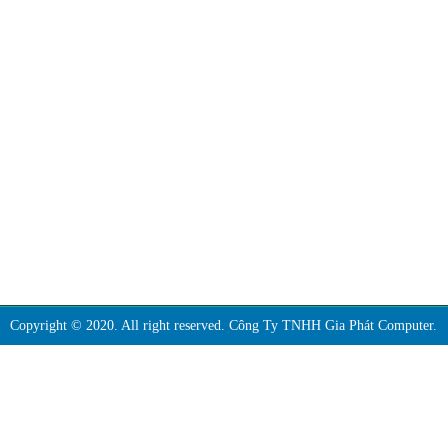
THÔNG TIN LIÊN HỆ
Công Ty TNHH Gia Phát Computer
Địa Chỉ: 153 Trần Văn Đang, Phường 11, Quận 3, TP.HCM
Địa Chỉ: 734 Lạc Long Quân, Phường 09, Quận Tân Bin, TP.HCM
MST: 0314843681
ĐT: 0985.051.054
Email: giaphatcomputer153@gmail.com
Website: www.linhkienapple.net
Copyright © 2020. All right reserved. Công Ty TNHH Gia Phát Computer.