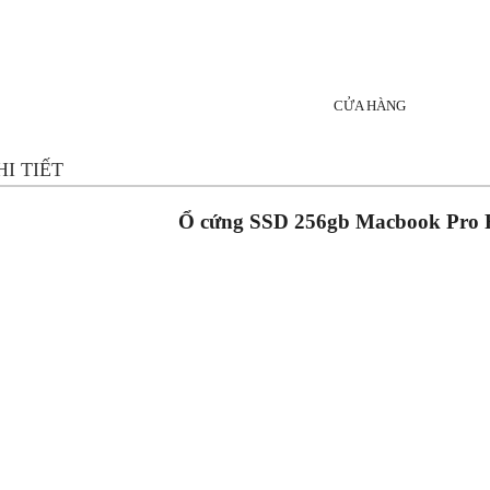
CỬA HÀNG
I TIẾT
Ổ cứng SSD 256gb Macbook Pro R