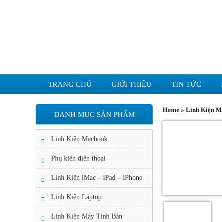
TRANG CHỦ
GIỚI THIỆU
TIN TỨC
Home
»
Linh Kiện 
DANH MỤC SẢN PHẨM
Linh Kiện Macbook
Phụ kiện điện thoại
Linh Kiện iMac – iPad – iPhone
Linh Kiện Laptop
Linh Kiện Máy Tính Bàn