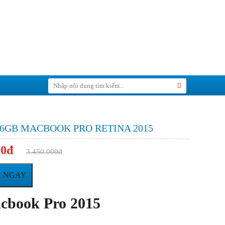
Tìm
Search
kiếm:
56GB MACBOOK PRO RETINA 2015
00đ
3.450.000đ
 NGAY
cbook Pro 2015