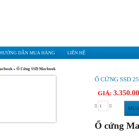
HƯỚNG DẪN MUA HÀNG
LIÊN HỆ
Macbook
»
Ổ Cứng SSD Macbook
Ổ CỨNG SSD 2
3.350.0
GIÁ:
MUA
Ổ cứng Ma