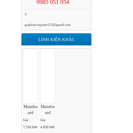
0985 051 054
giaphatcomputer153@gmail.com
LINH KIỆN KHÁC
Mainbo
Mainbo
Ard
Ard
ASUS
ASUS
Giá :
Giá :
ROG
ROG
7.550.000
4.850.000
STRIX
STRIX