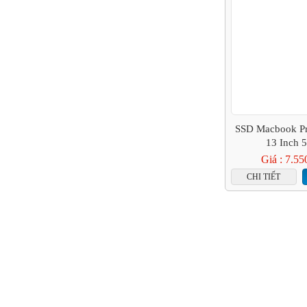
SSD Macbook Pr
13 Inch 
Giá : 7.55
CHI TIẾT
TRANG CHỦ
© 2017 quangcaotop.com.vn . Thiết kế và phát triển bởi
TRANG CHỦ
GIỚI THIỆU