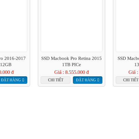
o 2016-2017
SSD Macbook Pro Retina 2015
SSD Macbo
512GB
1TB PICe
13
0.000 đ
Giá : 8.555.000 đ
Giá :
ĐẶT HÀNG
CHI TIẾT
ĐẶT HÀNG
CHI TIẾT
GIỚI THIỆU
TIN TỨC
HƯỚNG DẪN MUA HÀN
CAM KẾT DỊCH VỤ
CAM KẾT CHẤT LƯỢNG