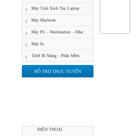
Máy Tính Xách Tay Laptop
Máy Macbook
Máy PC – Workstation – iMac
Máy In
Thiết Bị Mạng – Phần Mềm
HỖ TRỢ TRỰC TUYẾN
ĐIỆN THOẠI