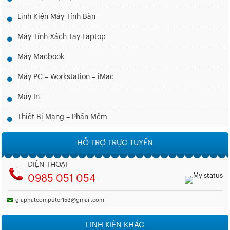
Linh Kiện Máy Tính Bàn
Máy Tính Xách Tay Laptop
Máy Macbook
Máy PC – Workstation – iMac
Máy In
Thiết Bị Mạng – Phần Mềm
HỖ TRỢ TRỰC TUYẾN
ĐIỆN THOẠI
0985 051 054
giaphatcomputer153@gmail.com
LINH KIỆN KHÁC