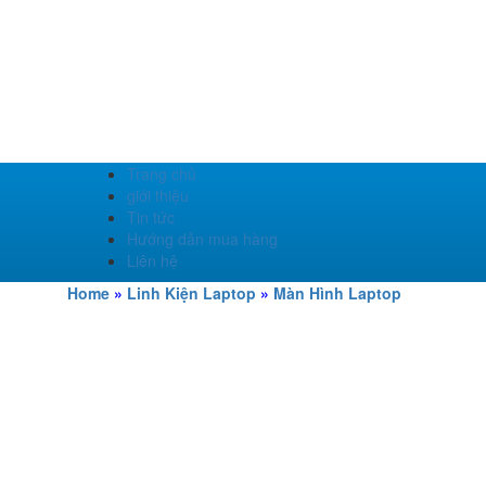
Trang chủ
giới thiệu
Tin tức
Hướng dẫn mua hàng
Liên hệ
Home
»
Linh Kiện Laptop
»
Màn Hình Laptop