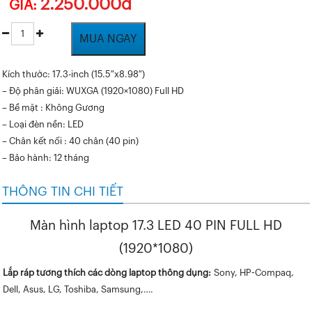
2.250.000đ
GIÁ:
MUA NGAY
Kích thước: 17.3-inch (15.5″x8.98″)
– Độ phân giải: WUXGA (1920×1080) Full HD
– Bề mặt : Không Gương
– Loại đèn nền: LED
– Chân kết nối : 40 chân (40 pin)
– Bảo hành: 12 tháng
THÔNG TIN CHI TIẾT
Màn hình laptop 17.3 LED 40 PIN FULL HD
(1920*1080)
Lắp ráp tương thích các dòng laptop thông dụng:
Sony, HP-Compaq,
Dell, Asus, LG, Toshiba, Samsung,….