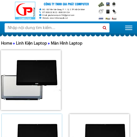
Tìm
Search
Togg
kiếm:
Home
»
Linh Kiện Laptop
»
Màn Hình Laptop