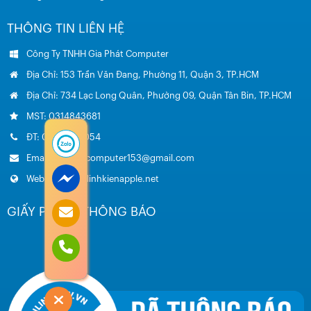
THÔNG TIN LIÊN HỆ
Công Ty TNHH Gia Phát Computer
Địa Chỉ: 153 Trần Văn Đang, Phường 11, Quận 3, TP.HCM
Địa Chỉ: 734 Lạc Long Quân, Phường 09, Quận Tân Bin, TP.HCM
MST: 0314843681
ĐT: 0985.051.054
Email: giaphatcomputer153@gmail.com
Website: www.linhkienapple.net
GIẤY PHÉP – THÔNG BÁO