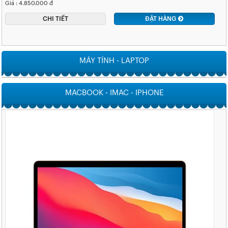
Giá : 4.850.000 đ
CHI TIẾT
ĐẶT HÀNG
MÁY TÍNH - LAPTOP
MACBOOK - IMAC - IPHONE