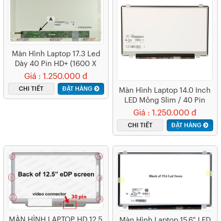
Màn Hình Laptop 17.3 Led
Dày 40 Pin HD+ (1600 X
900)
Giá : 1.250.000 đ
CHI TIẾT
ĐẶT HÀNG
Màn Hình Laptop 14.0 Inch
LED Mỏng Slim / 40 Pin
Giá : 1.250.000 đ
CHI TIẾT
ĐẶT HÀNG
MÀN HÌNH LAPTOP HD 12.5
Màn Hình Laptop 15.6″ LED