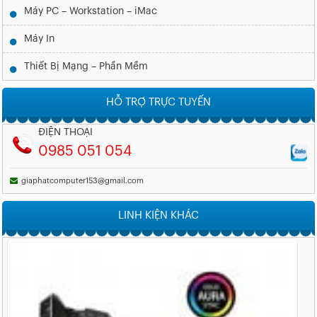
Máy PC – Workstation – iMac
Máy In
Thiết Bị Mạng – Phần Mềm
HỖ TRỢ TRỰC TUYẾN
ĐIỆN THOẠI
0985 051 054
giaphatcomputer153@gmail.com
LINH KIỆN KHÁC