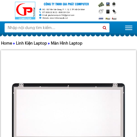
Tìm
Search
Togg
kiếm:
Home
»
Linh Kiện Laptop
»
Màn Hình Laptop