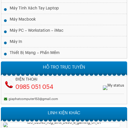
Máy Tính Xách Tay Laptop
Máy Macbook
Máy PC – Workstation – iMac
Máy In
Thiết Bị Mạng – Phần Mềm
HỖ TRỢ TRỰC TUYẾN
ĐIỆN THOẠI
0985 051 054
giaphatcomputer153@gmail.com
LINH KIỆN KHÁC