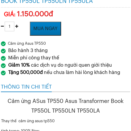
BOOK TP550L TP550LN TP550LA
1.150.000đ
GIÁ:
MUA NGAY
Cảm ứng Asus TP550
Bảo hành 3 tháng
Miễn phí công thay thế
Giảm 10%
các dịch vụ do người quen giới thiệu
Tặng 500,000đ
nếu chưa làm hài lòng khách hàng
THÔNG TIN CHI TIẾT
Cảm ứng ASus TP550 Asus Transformer Book
TP550L TP550LN TP550LA
Thay thế cảm ứng asus tp550
tình trạng: 100% New