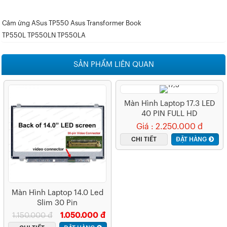
Cảm ứng ASus TP550 Asus Transformer Book
TP550L TP550LN TP550LA
SẢN PHẨM LIÊN QUAN
Màn Hình Laptop 17.3 LED
40 PIN FULL HD
(1920*1080)
Giá : 2.250.000 đ
CHI TIẾT
ĐẶT HÀNG
Màn Hình Laptop 14.0 Led
Slim 30 Pin
1.150.000 đ
1.050.000 đ