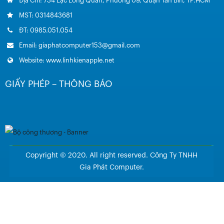
Địa Chỉ: 734 Lạc Long Quân, Phường 09, Quận Tân Bin, TP.HCM
MST: 0314843681
ĐT: 0985.051.054
Email: giaphatcomputer153@gmail.com
Website: www.linhkienapple.net
GIẤY PHÉP – THÔNG BÁO
Copyright © 2020. All right reserved. Công Ty TNHH
Gia Phát Computer.