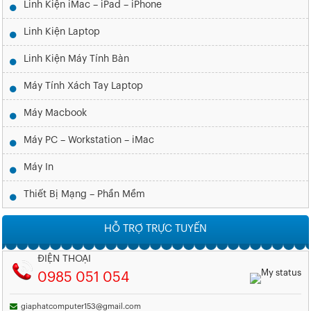
Linh Kiện iMac – iPad – iPhone
Linh Kiện Laptop
Linh Kiện Máy Tính Bàn
Máy Tính Xách Tay Laptop
Máy Macbook
Máy PC – Workstation – iMac
Máy In
Thiết Bị Mạng – Phần Mềm
HỖ TRỢ TRỰC TUYẾN
ĐIỆN THOẠI
0985 051 054
giaphatcomputer153@gmail.com