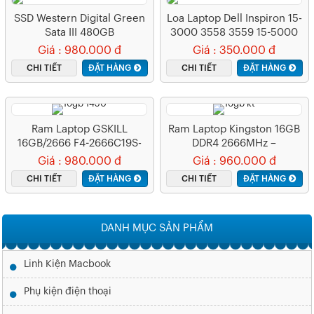
SSD Western Digital Green
Loa Laptop Dell Inspiron 15-
Sata III 480GB
3000 3558 3559 15-5000
WDS480G2G0A
5558 5559 – 3559
Giá : 980.000 đ
Giá : 350.000 đ
CHI TIẾT
ĐẶT HÀNG
CHI TIẾT
ĐẶT HÀNG
Ram Laptop GSKILL
Ram Laptop Kingston 16GB
16GB/2666 F4-2666C19S-
DDR4 2666MHz –
16GRS
KVR26S19D8/16
Giá : 980.000 đ
Giá : 960.000 đ
CHI TIẾT
ĐẶT HÀNG
CHI TIẾT
ĐẶT HÀNG
DANH MỤC SẢN PHẨM
Linh Kiện Macbook
Phụ kiện điện thoại