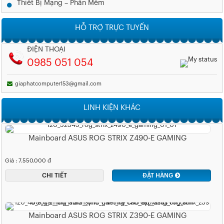
Thiết Bị Mạng – Phần Mềm
HỖ TRỢ TRỰC TUYẾN
ĐIỆN THOẠI
0985 051 054
giaphatcomputer153@gmail.com
LINH KIỆN KHÁC
Mainboard ASUS ROG STRIX Z490-E GAMING
Giá : 7.550.000 đ
CHI TIẾT
ĐẶT HÀNG
Mainboard ASUS ROG STRIX Z390-E GAMING