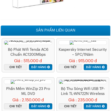
SẢN PHẨM LIÊN QUAN
Bộ Phát Wifi Tenda AC6
Kaspersky Internet Security
Chuẩn AC1200Mbps
– 5PC/1Năm
Giá : 515.000 đ
Giá : 915.000 đ
CHI TIẾT
ĐẶT HÀNG
CHI TIẾT
ĐẶT HÀNG
Phần Mềm WinZip 23 Pro
Bộ Thu Sóng Wifi USB TP-
ML DVD
Link TL-WN722N Wireless
(WZ23PROMLDVDAM)
N150Mbps
Giá : 2.150.000 đ
Giá : 235.000 đ
CHI TIẾT
ĐẶT HÀNG
CHI TIẾT
ĐẶT HÀNG