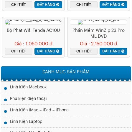
CHI TIẾT
ĐẶT HÀNG
CHI TIẾT
ĐẶT HÀNG
Bộ Phát Wifi Tenda AC10U
Phần Mềm WinZip 23 Pro
ML DVD
(WZ23PROMLDVDAM)
Giá : 1.050.000 đ
Giá : 2.150.000 đ
CHI TIẾT
ĐẶT HÀNG
CHI TIẾT
ĐẶT HÀNG
DANH MỤC SẢN PHẨM
Linh Kiện Macbook
Phụ kiện điện thoại
Linh Kiện iMac – iPad – iPhone
Linh Kiện Laptop