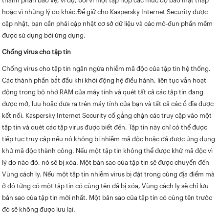
thành phần bảo vệ, ví dụ, bởi vì một tập hợp các mức độ bảo mật thấp
hoặc vì những lý do khác.Để giữ cho Kaspersky Internet Security được
cập nhật, bạn cần phải cập nhật cơ sở dữ liệu và các mô-đun phần mềm
được sử dụng bởi ứng dụng.
Chống virus cho tập tin
Chống virus cho tập tin ngăn ngừa nhiễm mã độc của tập tin hệ thống.
Các thành phần bắt đầu khi khởi động hệ điều hành, liên tục vẫn hoạt
động trong bộ nhớ RAM của máy tính và quét tất cả các tập tin đang
được mở, lưu hoặc đưa ra trên máy tính của bạn và tất cả các ổ đĩa được
kết nối. Kaspersky Internet Security cố gắng chặn các truy cập vào một
tập tin và quét các tập virus được biết đến. Tập tin này chỉ có thể được
tiếp tục truy cập nếu nó không bị nhiễm mã độc hoặc đã được ứng dụng
khử mã độc thành công. Nếu một tập tin không thể được khử mã độc vì
lý do nào đó, nó sẽ bị xóa. Một bản sao của tập tin sẽ được chuyển đến
Vùng cách ly. Nếu một tập tin nhiễm virus bị đặt trong cùng địa điểm mà
ở đó từng có một tập tin có cùng tên đã bị xóa, Vùng cách ly sẽ chỉ lưu
bản sao của tập tin mới nhất. Một bản sao của tập tin có cùng tên trước
đó sẽ không được lưu lại.