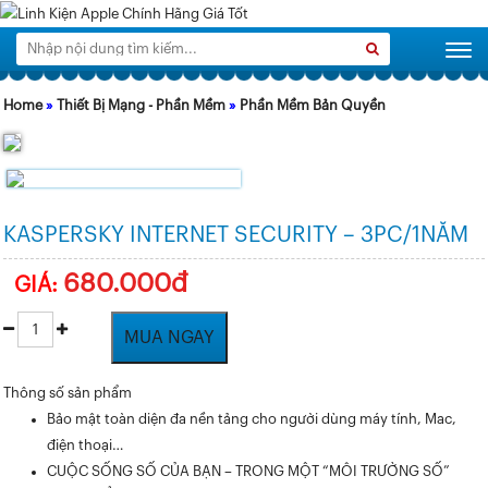
Tìm
Search
Togg
kiếm:
Home
»
Thiết Bị Mạng - Phần Mềm
»
Phần Mềm Bản Quyền
KASPERSKY INTERNET SECURITY – 3PC/1NĂM
680.000đ
GIÁ:
MUA NGAY
Thông số sản phẩm
Bảo mật toàn diện đa nền tảng cho người dùng máy tính, Mac,
điện thoại…
CUỘC SỐNG SỐ CỦA BẠN – TRONG MỘT “MÔI TRƯỜNG SỐ”