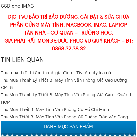
SSD cho IMAC
DỊCH VỤ BẢO TRÌ BẢO DƯỠNG, CÀI ĐẶT & SỬA CHỮA
PHẦN CỨNG MÁY TÍNH, MACBOOK, IMAC, LAPTOP
TẬN NHÀ – CƠ QUAN – TRƯỜNG HỌC.
GIA PHÁT RẤT MONG ĐƯỢC PHỤC VỤ QUÝ KHÁCH – ĐT:
0868 32 38 32
TIN LIÊN QUAN
Thu mua thiết bị âm thanh gia đình – Tivi Amply loa cũ
Thu Mua Thanh Lý Thiết Bị Máy Tính Văn Phòng Giá Cao Đường
CMT8
Thu Mua Thanh Lý Thiết Bị Máy Tính Văn Phòng Giá Cao – Quận 1
HCM
Thu Mua Thiết Bị Máy Tính Văn Phòng Cũ Hồ Chí Minh
Thu Mua Thiết Bị Máy Tính Văn Phòng Cũ Đường Trần Văn Đang
DANH MỤC SẢN PHẨM