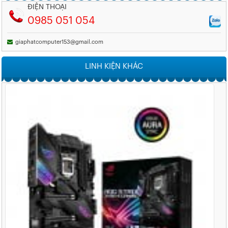
ĐIỆN THOẠI
0985 051 054
giaphatcomputer153@gmail.com
LINH KIỆN KHÁC