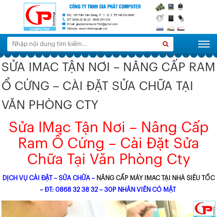
Tìm
Search
Togg
kiếm:
SỬA IMAC TẬN NƠI – NÂNG CẤP RAM
Ổ CỨNG – CÀI ĐẶT SỬA CHỮA TẠI
VĂN PHÒNG CTY
Sửa IMac Tận Nơi – Nâng Cấp
Ram Ổ Cứng – Cài Đặt Sửa
Chữa Tại Văn Phòng Cty
DỊCH VỤ CÀI ĐẶT – SỬA CHỮA –
NÂNG CẤP MÁY IMAC TẠI NHÀ SIÊU TỐC
– ĐT: 0868 32 38 32 – 30P NHÂN VIÊN CÓ MẶT