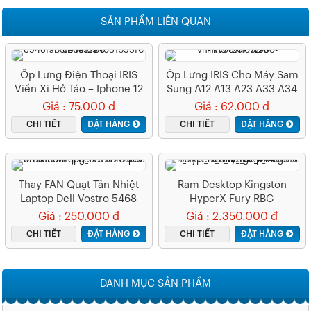
SẢN PHẨM LIÊN QUAN
Ốp Lưng Điện Thoại IRIS
Ốp Lưng IRIS Cho Máy Sam
Viền Xi Hở Táo – Iphone 12
Sung A12 A13 A23 A33 A34
Pro Max
A53 A73 Lưng Trong Viền
Giá : 75.000 đ
Giá : 62.000 đ
Màu
CHI TIẾT
ĐẶT HÀNG
CHI TIẾT
ĐẶT HÀNG
Thay FAN Quạt Tản Nhiệt
Ram Desktop Kingston
Laptop Dell Vostro 5468
HyperX Fury RBG
5568 V5568 V5468
(HX432C16FB3AK2/16 )
Giá : 250.000 đ
Giá : 2.350.000 đ
16GB (2x8GB) DDR4
CHI TIẾT
ĐẶT HÀNG
CHI TIẾT
ĐẶT HÀNG
3200Mhz
DANH MỤC SẢN PHẨM